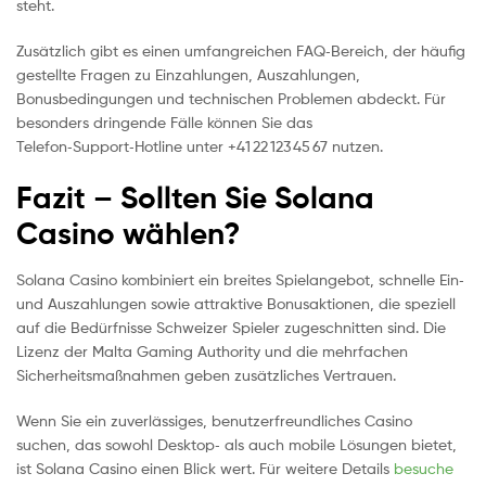
steht.
Zusätzlich gibt es einen umfangreichen FAQ‑Bereich, der häufig
gestellte Fragen zu Einzahlungen, Auszahlungen,
Bonusbedingungen und technischen Problemen abdeckt. Für
besonders dringende Fälle können Sie das
Telefon‑Support‑Hotline unter +41 22 123 45 67 nutzen.
Fazit – Sollten Sie Solana
Casino wählen?
Solana Casino kombiniert ein breites Spielangebot, schnelle Ein‑
und Auszahlungen sowie attraktive Bonusaktionen, die speziell
auf die Bedürfnisse Schweizer Spieler zugeschnitten sind. Die
Lizenz der Malta Gaming Authority und die mehrfachen
Sicherheitsmaßnahmen geben zusätzliches Vertrauen.
Wenn Sie ein zuverlässiges, benutzerfreundliches Casino
suchen, das sowohl Desktop‑ als auch mobile Lösungen bietet,
ist Solana Casino einen Blick wert. Für weitere Details
besuche