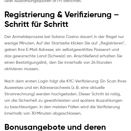
über Auszahlungsquoten (RTP) berichtet.
Registrierung & Verifizierung –
Schritt für Schritt
Der Anmeldeprozess bei Solana Casino dauert in der Regel nur
wenige Minuten. Auf der Startseite klicken Sie auf „Registrieren“,
geben Ihre E‑Mail‑Adresse, ein selbstgewähltes Passwort und
das gewünschte Land (Schweiz) an. Anschließend erhalten Sie
einen Bestätigungslink, den Sie innerhalb von 24 Stunden
aktivieren müssen.
Nach dem ersten Login folgt die KYC‑Verifizierung: Ein Scan Ihres
Ausweises und ein Adressnachweis (z. B. eine aktuelle
Stromrechnung) werden hochgeladen. Dieser Schritt ist nötig,
um die Sicherheit zu gewährleisten und spätere Auszahlungen
zu beschleunigen. In den meisten Fällen wird die Verifizierung
innerhalb von 30 Minuten abgeschlossen.
Bonusangebote und deren