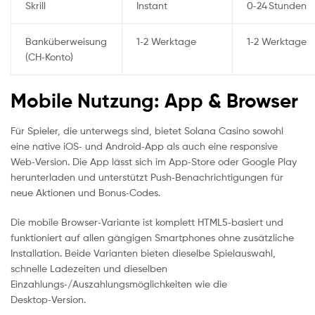
Skrill
Instant
0‑24 Stunden
Banküberweisung
1‑2 Werktage
1‑2 Werktage
(CH‑Konto)
Mobile Nutzung: App & Browser
Für Spieler, die unterwegs sind, bietet Solana Casino sowohl
eine native iOS‑ und Android‑App als auch eine responsive
Web‑Version. Die App lässt sich im App‑Store oder Google Play
herunterladen und unterstützt Push‑Benachrichtigungen für
neue Aktionen und Bonus‑Codes.
Die mobile Browser‑Variante ist komplett HTML5‑basiert und
funktioniert auf allen gängigen Smartphones ohne zusätzliche
Installation. Beide Varianten bieten dieselbe Spielauswahl,
schnelle Ladezeiten und dieselben
Einzahlungs‑/Auszahlungsmöglichkeiten wie die
Desktop‑Version.