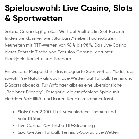
Spielauswahl: Live Casino, Slots
& Sportwetten
Solana Casino legt großen Wert auf Vielfalt. Im Slot‑Bereich
finden Sie Klassiker wie „Starburst“ neben hochvolatilen
Neuheiten mit RTP‑Werten von 96 % bis 98 %. Das Live‑Casino
bietet Echtzeit‑Tische von Evolution Gaming, darunter
Blackjack, Roulette und Baccarat.
Ein weiterer Pluspunkt ist das integrierte Sportwetten‑Modul, das
sowohl Pre‑Match‑ als auch Live‑Wetten auf Fußball, Tennis und
E‑Sports abdeckt. Für Anfänger gibt es eine übersichtliche
„Beginner‑Friendly“-Kategorie, die empfohlene Spiele mit
niedriger Volatilität und klaren Regeln zusammenfasst.
Slots: über 2 000 Titel, verschiedene Themen und
Volatilitäten
Live Casino: 20+ Tische, HD-Streaming
Sportwetten: Fußball, Tennis, E‑Sports, Live‑Wetten