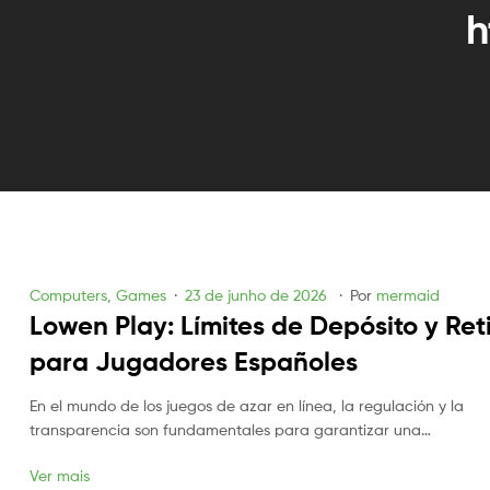
h
Categories
Computers, Games
23 de junho de 2026
Por
mermaid
Lowen Play: Límites de Depósito y Ret
para Jugadores Españoles
En el mundo de los juegos de azar en línea, la regulación y la
transparencia son fundamentales para garantizar una…
Ver mais