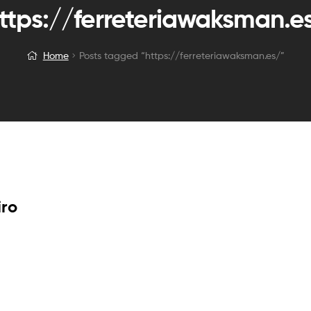
ttps://ferreteriawaksman.e
Home
Posts tagged “https://ferreteriawaksman.es/”
iro