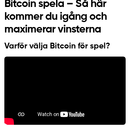
Bitcoin spela – Så här
kommer du igång och
maximerar vinsterna
Varför välja Bitcoin för spel?