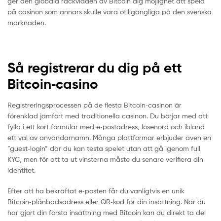
ger den globala räckvidden av Bitcoin dig möjlighet att spela
på casinon som annars skulle vara otillgängliga på den svenska
marknaden.
Så registrerar du dig på ett
Bitcoin‑casino
Registreringsprocessen på de flesta Bitcoin‑casinon är
förenklad jämfört med traditionella casinon. Du börjar med att
fylla i ett kort formulär med e‑postadress, lösenord och ibland
ett val av användarnamn. Många plattformar erbjuder även en
”guest‑login” där du kan testa spelet utan att gå igenom full
KYC, men för att ta ut vinsterna måste du senare verifiera din
identitet.
Efter att ha bekräftat e‑posten får du vanligtvis en unik
Bitcoin‑plånbadsadress eller QR‑kod för din insättning. När du
har gjort din första insättning med Bitcoin kan du direkt ta del