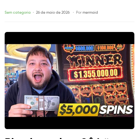
och
Categories
Sem categoria
26 de maio de 2026
Por
mermaid
mobilguide
för
svenska
spelare