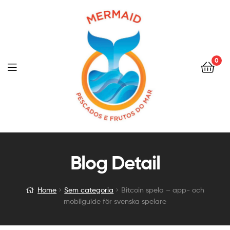
0
Menu
Bitcoin
Blog Detail
spela
Home
Sem categoria
Bitcoin spela – app- och
–
mobilguide för svenska spelare
app-