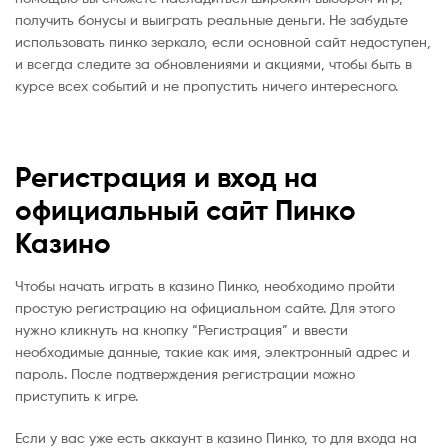
получить бонусы и выиграть реальные деньги. Не забудьте
использовать пинко зеркало, если основной сайт недоступен,
и всегда следите за обновлениями и акциями, чтобы быть в
курсе всех событий и не пропустить ничего интересного.
Регистрация и вход на
официальный сайт Пинко
Казино
Чтобы начать играть в казино Пинко, необходимо пройти
простую регистрацию на официальном сайте. Для этого
нужно кликнуть на кнопку “Регистрация” и ввести
необходимые данные, такие как имя, электронный адрес и
пароль. После подтверждения регистрации можно
приступить к игре.
Если у вас уже есть аккаунт в казино Пинко, то для входа на