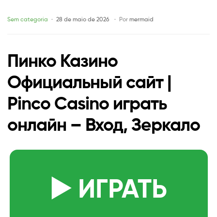
|
Categories
Sem categoria
28 de maio de 2026
Por
mermaid
Pinco
Пинко Казино
Casino
Официальный сайт |
играть
Pinco Casino играть
онлайн
онлайн – Вход, Зеркало
–
Вход,
Зеркало
▶️ ИГРАТЬ