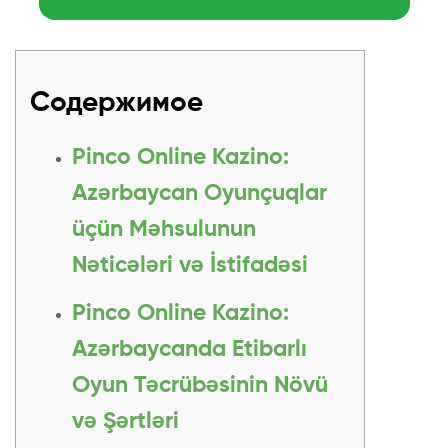
Содержимое
Pinco Online Kazino:
Azərbaycan Oyunçuqlar
üçün Məhsulunun
Nəticələri və İstifadəsi
Pinco Online Kazino:
Azərbaycanda Etibarlı
Oyun Təcrübəsinin Növü
və Şərtləri