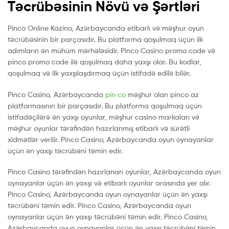
Təcrübəsinin Növü və Şərtləri
Pinco Online Kazino, Azərbaycanda etibarlı və məşhur oyun
təcrübəsinin bir parçasıdır. Bu platforma qoşulmaq üçün ilk
adımların ən mühüm mərhələsidir. Pinco Casino promo code və
pinco promo code ilə qoşulmaq daha yaxşı olar. Bu kodlar,
qoşulmaq və ilk yaxşılaşdırmaq üçün istifadə edilə bilər.
Pinco Casino, Azərbaycanda
pin co
məşhur olan pinco az
platformasının bir parçasıdır. Bu platforma qoşulmaq üçün
istifadəçilərə ən yaxşı oyunlar, məşhur casino markaları və
məşhur oyunlar tərəfindən hazırlanmış etibarlı və sürətli
xidmətlər verilir. Pinco Casino, Azərbaycanda oyun oynayanlar
üçün ən yaxşı təcrübəni təmin edir.
Pinco Casino tərəfindən hazırlanan oyunlar, Azərbaycanda oyun
oynayanlar üçün ən yaxşı və etibarlı oyunlar arasında yer alır.
Pinco Casino, Azərbaycanda oyun oynayanlar üçün ən yaxşı
təcrübəni təmin edir. Pinco Casino, Azərbaycanda oyun
oynayanlar üçün ən yaxşı təcrübəni təmin edir. Pinco Casino,
Azərbaycanda oyun oynayanlar üçün ən yaxşı təcrübəni təmin