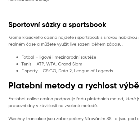
Sportovní sázky a sportsbook
Kromě klasického casino najdete i sportsbook s širokou nabídkou sp
reálném čase a můžete využít live sázení během zápasu.
Fotbal – ligové i mezinárodní soutěže
Tenis – ATP, WTA, Grand Slam
E‑sporty – CS:GO, Dota 2, League of Legends
Platební metody a rychlost výbě
Freshbet online casino podporuje řadu platebních metod, které js
pracovní dny v závislosti na zvolené metodě.
Všechny transakce jsou zabezpečeny šifrováním SSL a jsou pod 