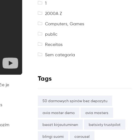
1
2000A Z
Computers, Games
public
Receitas
Sem categoria
Tags
če je
50 darmowych spinów bez depozytu
 s
avia master demo
avia masters
ozím
beazt kirjautuminen
betsixty trustpilot
blingi suomi
carousel