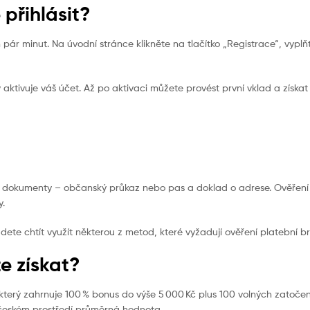
 přihlásit?
pár minut. Na úvodní stránce klikněte na tlačítko „Registrace“, vyplňt
aktivuje váš účet. Až po aktivaci můžete provést první vklad a získat 
C dokumenty – občanský průkaz nebo pas a doklad o adrese. Ověření
y.
te chtít využít některou z metod, které vyžadují ověření platební br
e získat?
terý zahrnuje 100 % bonus do výše 5 000 Kč plus 100 volných zatočen
českém prostředí průměrná hodnota.