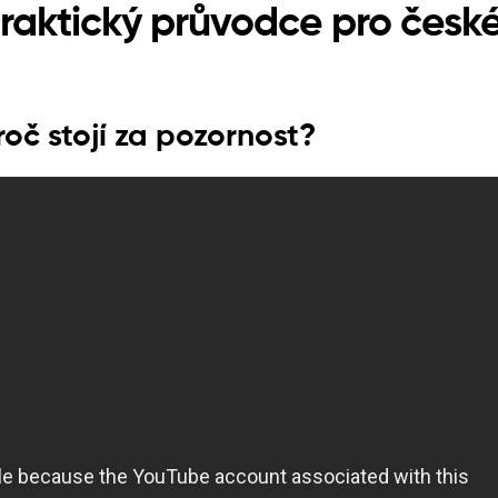
aplikace
praktický průvodce pro česk
roč stojí za pozornost?