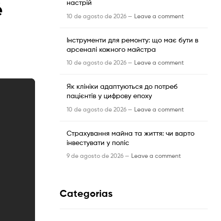
é
настрій
10 de agosto de 2026 —
Leave a comment
Інструменти для ремонту: що має бути в
арсеналі кожного майстра
10 de agosto de 2026 —
Leave a comment
Як клініки адаптуються до потреб
пацієнтів у цифрову епоху
10 de agosto de 2026 —
Leave a comment
Страхування майна та життя: чи варто
інвестувати у поліс
9 de agosto de 2026 —
Leave a comment
Categorias