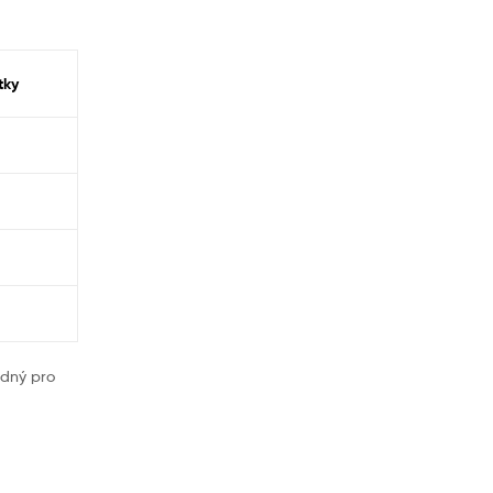
tky
odný pro