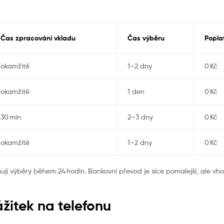
Čas zpracování vkladu
Čas výběru
Popla
okamžitě
1–2 dny
0 Kč
okamžitě
1 den
0 Kč
30 min
2–3 dny
0 Kč
okamžitě
1–2 dny
0 Kč
ňují výběry během 24 hodin. Bankovní převod je sice pomalejší, ale vh
ážitek na telefonu