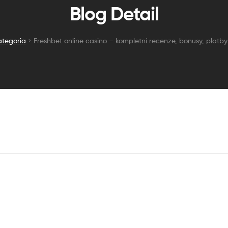
Freshbet
Blog Detail
online
tegoria
Freshbet online casino – kompletní recenze, bonusy, platby
casino
–
kompletní
recenze,
bonusy,
platby
a
mobilní