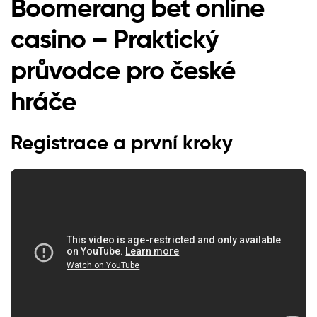
Boomerang bet online
casino – Praktický
průvodce pro české
hráče
Registrace a první kroky