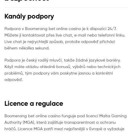
Kanály podpory
Podpora v Boomerang bet online casino je k dispozici 24/7.
Můžete ji kontaktovat přes live chat, e‑mail nebo telefonní linku.
Live chat je nejrychlejší způsob, protože odpověď přichází
během několika sekund.
Podpora je český rodilý mluvčí, takže žádné jazykové bariéry.
Když máte otázku ohledně bonusů, výběrů nebo technických
problémů, tým podpory vám poskytne jasnou a konkrétní
odpověď.
Licence a regulace
Boomerang bet online casino funguje pod licencí Malta Gaming
Authority (MGA), která zajišťuje transparentnost a ochranu
hráčů. Licence MGA patří mezi nejpřísnější v Evropě a vyžaduje