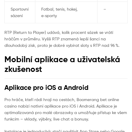
Sportovní
Fotbal, tenis, hokej,
–
sázení
e‑sporty
RTP (Return to Player) udává, kolik procent sázek se vrátí
hráčům v průměru. Vyšší RTP znamená lepší šanci na
dlouhodobý zisk, proto je dobré vybírat sloty s RTP nad 96 %.
Mobilní aplikace a uživatelská
zkušenost
Aplikace pro iOS a Android
Pro hráče, kteří rádi hrají na cestách, Boomerang bet online
casino nabízí nativní aplikace pro iOS i Android. Aplikace je
optimalizovaná pro malé obrazovky a umožňuje přístup ke všem
funkcím – vklady, výběry, live chat a bonusy.
Instalace je jednoduchá: stačí navštívit App Store nebo Google