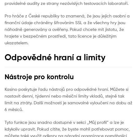
pravidelné audity ze strany nezávislých testovacích laboratoří.
Pro hráče z České republiky to znamená, že jsou jejich osobní a
finanční údaje chráněny šifrováním SSL a že všechny hry jsou
náhodně generovány a ověřeny. Pokud chcete mít jistotu, že
hrajete v bezpečném prostředí, tato licence je důležitým
ukazatelem.
Odpovědné hraní a limity
Nástroje pro kontrolu
Kasino poskytuje řadu nástrojů pro odpovědné hraní. Můžete si
nastavit denní, týdenní nebo měsíční limity vkladů, stejně tak
limit na ztráty. Další možností je samovolné vyloučení na dobu až
6 měsíců.
Tyto funkce jsou snadno dostupné v sekci „Můj profil“ a lze je
kdykoliv upravit. Pokud cítíte, že byste mohli potřebovat pomoc,
můžete také využít odkazy na národní organizace pomáhající