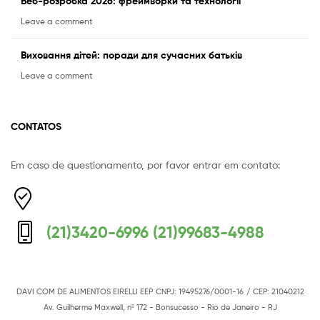
Веб-розробка 2026: фреймворки та технології
Leave a comment
Виховання дітей: поради для сучасних батьків
Leave a comment
CONTATOS
Em caso de questionamento, por favor entrar em contato:
Equipe Mermaid
Responderemos o mais breve possível
(21)3420-6996 (21)99683-4988
DAVI COM DE ALIMENTOS EIRELLI EEP
CNPJ: 19495276/0001-16
/ CEP: 21040212
Av. Guilherme Maxwell, nº 172 - Bonsucesso - Rio de Janeiro - RJ