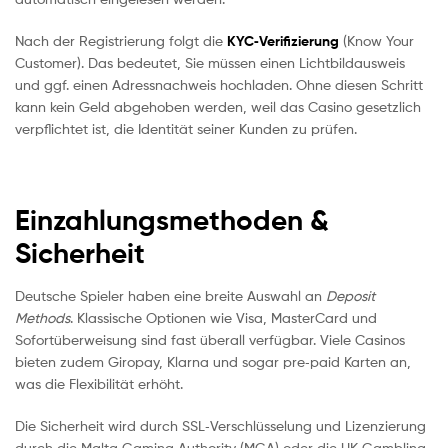
Nach der Registrierung folgt die
KYC‑Verifizierung
(Know Your
Customer). Das bedeutet, Sie müssen einen Lichtbildausweis
und ggf. einen Adressnachweis hochladen. Ohne diesen Schritt
kann kein Geld abgehoben werden, weil das Casino gesetzlich
verpflichtet ist, die Identität seiner Kunden zu prüfen.
Einzahlungsmethoden &
Sicherheit
Deutsche Spieler haben eine breite Auswahl an
Deposit
Methods
. Klassische Optionen wie Visa, MasterCard und
Sofortüberweisung sind fast überall verfügbar. Viele Casinos
bieten zudem Giropay, Klarna und sogar pre‑paid Karten an,
was die Flexibilität erhöht.
Die Sicherheit wird durch SSL‑Verschlüsselung und Lizenzierung
durch die Malta Gaming Authority (MGA) oder die UK Gambling