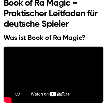
Book of Ra Magic –
Praktischer Leitfaden für
deutsche Spieler
Was ist Book of Ra Magic?