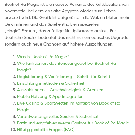
Book of Ra Magic ist die neueste Variante des Kultklassikers von
Novomatic, bei dem das alte Ägypten wieder zum Leben
erweckt wird. Die Grafik ist aufgerüstet, die Walzen bieten mehr
Gewinnlinien und das Spiel enthält ein spezielles
„Magic“‑Feature, das zufällige Multiplikatoren auslöst. Für
deutsche Spieler bedeutet das nicht nur ein optisches Upgrade,
sondern auch neue Chancen auf höhere Auszahlungen.
Was ist Book of Ra Magic?
Wie funktioniert das Bonusangebot bei Book of Ra
Magic?
Registrierung & Verifizierung – Schritt für Schritt
Einzahlungsmethoden & Sicherheit
Auszahlungen – Geschwindigkeit & Grenzen
Mobile Nutzung & App‑Integration
Live Casino & Sportwetten im Kontext von Book of Ra
Magic
Verantwortungsvolles Spielen & Sicherheit
Fazit und empfehlenswerte Casinos für Book of Ra Magic
Häufig gestellte Fragen (FAQ)