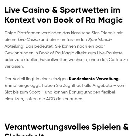
Live Casino & Sportwetten im
Kontext von Book of Ra Magic
Einige Plattformen verbinden das klassische Slot‑Erlebnis mit
einem
Live Casino
und einer umfassenden
Sportsbook
-
Abteilung. Das bedeutet, Sie können nach ein paar
Gewinnrunden in Book of Ra Magic direkt zum Live‑Roulette
oder zu aktuellen Fußballwetten wechseln, ohne das Casino zu
verlassen.
Der Vorteil liegt in einer einzigen
Kundenkonto‑Verwaltung
.
Einmal eingeloggt, haben Sie Zugriff auf alle Angebote – vom
Slot bis zum Sport – und können Bonusguthaben flexibel
einsetzen, sofern die AGB das erlauben.
Verantwortungsvolles Spielen &