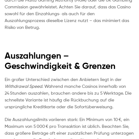
Commission gewährleistet. Achten Sie darauf, dass das Casino
sowohl für den Einzahlungs‑ als auch für den
Auszahlungsprozess dieselbe Lizenz nutzt – das minimiert das
Risiko von Betrug.
Auszahlungen –
Geschwindigkeit & Grenzen
Ein großer Unterschied zwischen den Anbietern liegt in der
Withdrawal Speed
. Während manche Casinos innerhalb von
24 Stunden auszahlen, brauchen andere bis zu 5 Werktage. Die
schnellste Variante ist häufig die Rückbuchung auf die
ursprüngliche Kreditkarte oder die Sofortüberweisung.
Die Auszahlungslimits variieren stark: Ein Minimum von 10 €, ein
Maximum von 5 000 € pro Transaktion ist üblich. Beachten Sie,
dass größere Beträge oft einer zusätzlichen Prüfung unterzogen