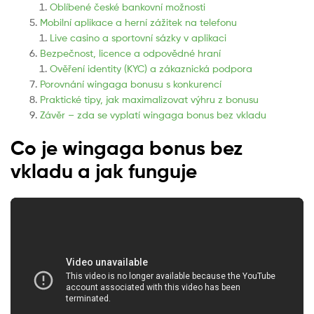
Oblíbené české bankovní možnosti
Mobilní aplikace a herní zážitek na telefonu
Live casino a sportovní sázky v aplikaci
Bezpečnost, licence a odpovědné hraní
Ověření identity (KYC) a zákaznická podpora
Porovnání wingaga bonusu s konkurencí
Praktické tipy, jak maximalizovat výhru z bonusu
Závěr – zda se vyplatí wingaga bonus bez vkladu
Co je wingaga bonus bez
vkladu a jak funguje