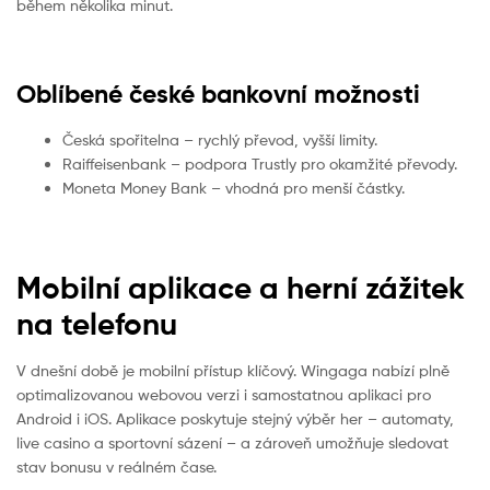
během několika minut.
Oblíbené české bankovní možnosti
Česká spořitelna – rychlý převod, vyšší limity.
Raiffeisenbank – podpora Trustly pro okamžité převody.
Moneta Money Bank – vhodná pro menší částky.
Mobilní aplikace a herní zážitek
na telefonu
V dnešní době je mobilní přístup klíčový. Wingaga nabízí plně
optimalizovanou webovou verzi i samostatnou aplikaci pro
Android i iOS. Aplikace poskytuje stejný výběr her – automaty,
live casino a sportovní sázení – a zároveň umožňuje sledovat
stav bonusu v reálném čase.