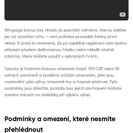
Wingaga bonus bez vkladu je speciální odměna, kterou získáte
jen za vytvoření účtu – není potřeba provádět žádný první
vklad. V praxi to znamená, že po úspěšné registraci vám kasino
připsalo předem definovanou částku nebo několik otoček
zdarma, které můžete použít v vybraných hrách.
Typicky je hodnota bonusu omezená (např. 100 CZK nebo 10
volných zatočení) a podléhá určitým omezením, jako jsou
maximální výše výhry, omezené hry a časová platnost. Tyto
podmínky jsou důležité, protože bez jejich pochopení můžete
snadno narazit na překážky při výběru výher.
Podmínky a omezení, které nesmíte
přehlédnout