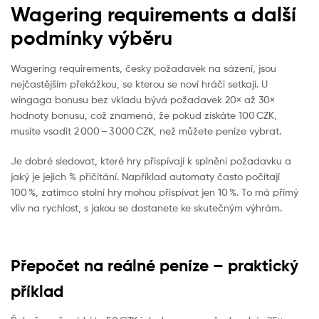
Wagering requirements a další
podmínky výběru
Wagering requirements, česky požadavek na sázení, jsou
nejčastějším překážkou, se kterou se noví hráči setkají. U
wingaga bonusu bez vkladu bývá požadavek 20× až 30×
hodnoty bonusu, což znamená, že pokud získáte 100 CZK,
musíte vsadit 2 000 – 3 000 CZK, než můžete peníze vybrat.
Je dobré sledovat, které hry přispívají k splnění požadavku a
jaký je jejich % přičítání. Například automaty často počítají
100 %, zatímco stolní hry mohou přispívat jen 10 %. To má přímý
vliv na rychlost, s jakou se dostanete ke skutečným výhrám.
Přepočet na reálné peníze – praktický
příklad