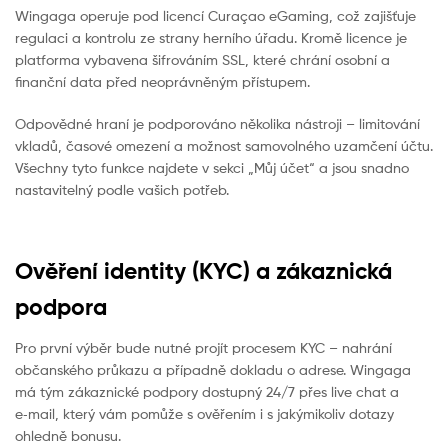
Wingaga operuje pod licencí Curaçao eGaming, což zajišťuje
regulaci a kontrolu ze strany herního úřadu. Kromě licence je
platforma vybavena šifrováním SSL, které chrání osobní a
finanční data před neoprávněným přístupem.
Odpovědné hraní je podporováno několika nástroji – limitování
vkladů, časové omezení a možnost samovolného uzamčení účtu.
Všechny tyto funkce najdete v sekci „Můj účet“ a jsou snadno
nastavitelný podle vašich potřeb.
Ověření identity (KYC) a zákaznická
podpora
Pro první výběr bude nutné projít procesem KYC – nahrání
občanského průkazu a případně dokladu o adrese. Wingaga
má tým zákaznické podpory dostupný 24/7 přes live chat a
e‑mail, který vám pomůže s ověřením i s jakýmikoliv dotazy
ohledně bonusu.