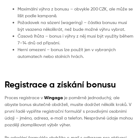
Maximální výhra z bonusu – obvykle 200 CZK, ale může se
lišit podle kampaně.
Požadavek na sázení (wagering) – částka bonusu musí
být vsazena několikrát, než bude možné výhru vybrat.
Časová lhůta – bonus i výhry z něj musí být využity během
7–14 dnů od připsání.
Herní omezení – bonus lze použít jen v vybraných
automatech nebo stolních hrách.
Registrace a získání bonusu
Proces registrace v
Wingaga
je poměrně jednoduchý, ale
abyste bonus skutečně obdrželi, musíte dodržet několik kroků. V
první řadě vyplňte registrační formulář s pravdivými osobními
údaji – jméno, adresa, e‑mail a telefon. Nesprávné údaje mohou
později zkomplikovat výběr výher.
Po odeslání formuláře obdržíte e‑mail s odkazem pro aktivaci