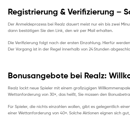
Registrierung & Verifizierung – Sc
Der Anmeldeprozess bei Realz dauert meist nur ein bis zwei Minu
dann bestätigen Sie den Link, den wir per Mail erhalten.
Die Verifizierung folgt nach der ersten Einzahlung. Hierfür werde
Der Vorgang ist in der Regel innerhalb von 24 Stunden abgeschl
Bonusangebote bei Realz: Willk
Realz lockt neue Spieler mit einem großzügigen Willkommenspaket:
Wettanforderung von 30×, das heißt, Sie müssen den Bonusbetra
Für Spieler, die nichts einzahlen wollen, gibt es gelegentlich ein
einer Wettanforderung von 40×. Solche Aktionen eignen sich gut,