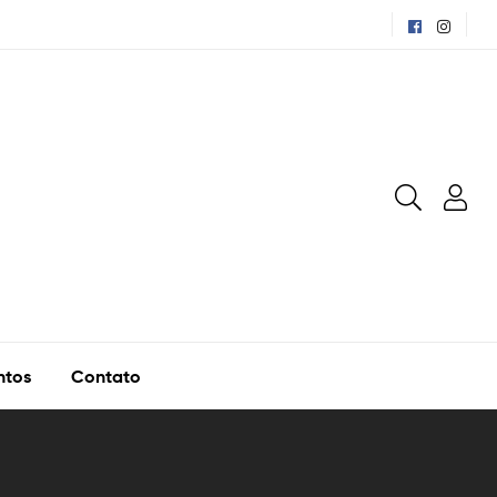
ntos
Contato