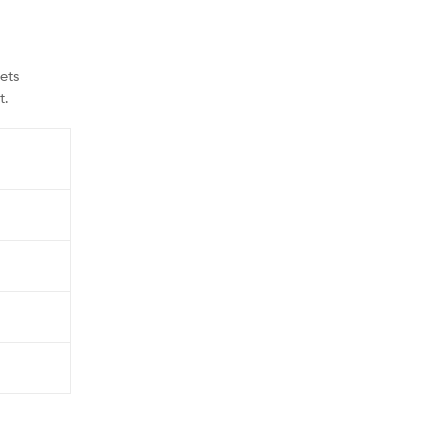
ets
t.