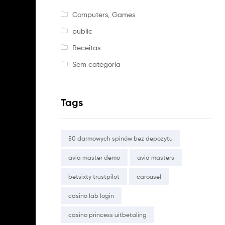
Computers, Games
public
Receitas
Sem categoria
Tags
50 darmowych spinów bez depozytu
avia master demo
avia masters
betsixty trustpilot
carousel
casino lab login
casino princess uitbetaling