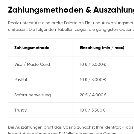
Zahlungsmethoden & Auszahlun
Realz unterstützt eine breite Palette an Ein‑ und Auszahlungsme
umfassen. Die folgenden Tabellen zeigen die gängigsten Optione
Zahlungsmethode
Einzahlung (min / max)
Visa / MasterCard
10 € / 5.000 €
PayPal
10 € / 3.000 €
Sofortüberweisung
20 € / 4.000 €
Trustly
10 € / 3.500 €
Bei Auszahlungen prüft das Casino zunächst Ihre Identität – das i
Instant‑Auszahlungen per E‑Wallet die schnellste Option.