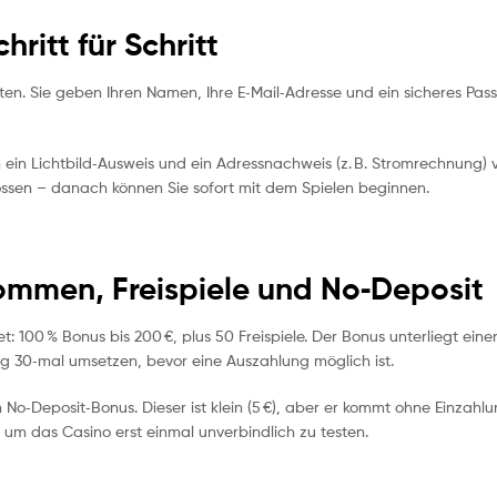
hritt für Schritt
ten. Sie geben Ihren Namen, Ihre E‑Mail‑Adresse und ein sicheres Pas
n ein Lichtbild‑Ausweis und ein Adressnachweis (z. B. Stromrechnung) 
ossen – danach können Sie sofort mit dem Spielen beginnen.
ommen, Freispiele und No‑Deposit
 100 % Bonus bis 200 €, plus 50 Freispiele. Der Bonus unterliegt eine
g 30‑mal umsetzen, bevor eine Auszahlung möglich ist.
en No‑Deposit‑Bonus. Dieser ist klein (5 €), aber er kommt ohne Einzahl
 um das Casino erst einmal unverbindlich zu testen.