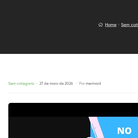
Home
Sem cat
Categories
Sem categoria
27 de maio de 2026
Por
mermaid