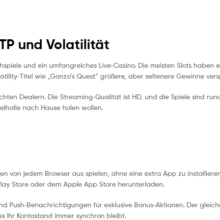
P und Volatilität
schspiele und ein umfangreiches Live‑Casino. Die meisten Slots haben 
tility‑Titel wie „Gonzo’s Quest“ größere, aber seltenere Gewinne ver
chten Dealern. Die Streaming‑Qualität ist HD, und die Spiele sind run
ielhalle nach Hause holen wollen.
nen von jedem Browser aus spielen, ohne eine extra App zu installiere
 Play Store oder dem Apple App Store herunterladen.
 und Push‑Benachrichtigungen für exklusive Bonus‑Aktionen. Der gleic
ss Ihr Kontostand immer synchron bleibt.