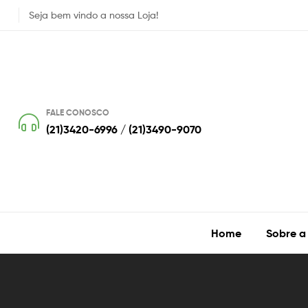
Seja bem vindo a nossa Loja!
FALE CONOSCO
(21)3420-6996 / (21)3490-9070
Home
Sobre a