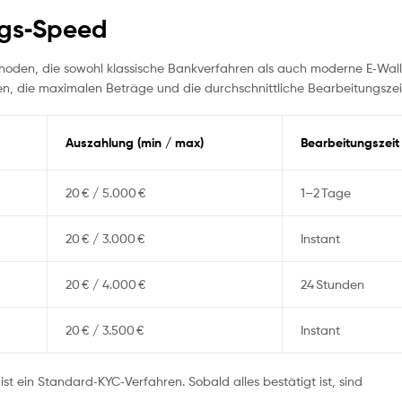
gs‑Speed
thoden, die sowohl klassische Bankverfahren als auch moderne E‑Wall
n, die maximalen Beträge und die durchschnittliche Bearbeitungszei
Auszahlung (min / max)
Bearbeitungszeit
20 € / 5.000 €
1–2 Tage
20 € / 3.000 €
Instant
20 € / 4.000 €
24 Stunden
20 € / 3.500 €
Instant
st ein Standard‑KYC‑Verfahren. Sobald alles bestätigt ist, sind