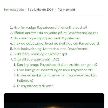
Sådan
Categories
Sem categoria
1 de junho de 2026
Por
mermaid
registrerer
Hvorfor vælge Paysafecard til et online casino?
du
Sådan opretter du en konto på et Paysafecard casino
Bonusser og kampagner med Paysafecard
dig
Ind- og udbetaling: hvad du skal vide om Paysafecard
Mobiloplevelse og live casino med Paysafecard
trin
Sikkerhed, licens og ansvarligt spil
Ofte stillede spørgsmål (FAQ)
for
Kan jeg bruge Paysafecard til at trække penge ud?
Hvor hurtigt er indbetalingen med Paysafecard?
trin
Er der en maksimal grænse for, hvor meget jeg kan
indbetale?
Er Paysafecard sikkert?