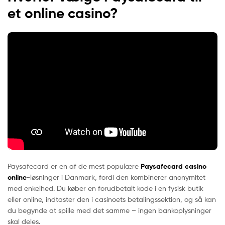
et online casino?
Paysafecard er en af de mest populære
Paysafecard casino
online
-løsninger i Danmark, fordi den kombinerer anonymitet
med enkelhed. Du køber en forudbetalt kode i en fysisk butik
eller online, indtaster den i casinoets betalingssektion, og så kan
du begynde at spille med det samme – ingen bankoplysninger
skal deles.