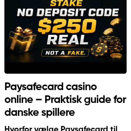
Paysafecard casino
online – Praktisk guide for
danske spillere
Hvorfor vælge Paysafecard til