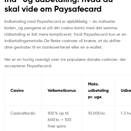
skal vide om Paysafecard
Indbetaling med Paysafecard er øjeblikkelig – du indtaster
koden, og pengene er på din casino‑konto med det samme.
Udbetaling er lidt mere kompliceret, fordi Paysafecard kun er en
indbetalingsmetode. De fleste casinoer vil kræve, at du skifter
dine gevinster til en bankoverførsel eller en e‑wallet.
Her er en hurtig oversigt over tre populære danske casinoer, der
accepterer Paysafecard:
Maks.
Casino
Velkomstbonus
udbetaling
Udbe
pr. uge
CasinoNordic
100 % op til
10.000 kr.
1‑3 h
600 kr. + 100
free spins