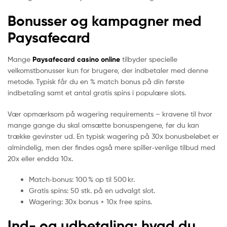
Bonusser og kampagner med
Paysafecard
Mange
Paysafecard casino online
tilbyder specielle
velkomstbonusser kun for brugere, der indbetaler med denne
metode. Typisk får du en % match bonus på din første
indbetaling samt et antal gratis spins i populære slots.
Vær opmærksom på wagering requirements – kravene til hvor
mange gange du skal omsætte bonuspengene, før du kan
trække gevinster ud. En typisk wagering på 30x bonusbeløbet er
almindelig, men der findes også mere spiller‑venlige tilbud med
20x eller endda 10x.
Match‑bonus: 100 % op til 500 kr.
Gratis spins: 50 stk. på en udvalgt slot.
Wagering: 30x bonus + 10x free spins.
Ind- og udbetaling: hvad du