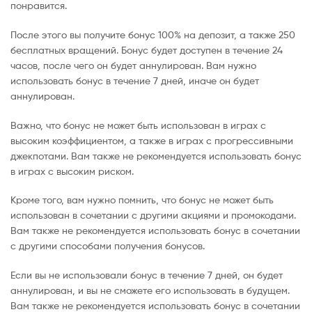
понравится.
После этого вы получите бонус 100% на депозит, а также 250
бесплатных вращений. Бонус будет доступен в течение 24
часов, после чего он будет аннулирован. Вам нужно
использовать бонус в течение 7 дней, иначе он будет
аннулирован.
Важно, что бонус не может быть использован в играх с
высоким коэффициентом, а также в играх с прогрессивными
джекпотами. Вам также не рекомендуется использовать бонус
в играх с высоким риском.
Кроме того, вам нужно помнить, что бонус не может быть
использован в сочетании с другими акциями и промокодами.
Вам также не рекомендуется использовать бонус в сочетании
с другими способами получения бонусов.
Если вы не использовали бонус в течение 7 дней, он будет
аннулирован, и вы не сможете его использовать в будущем.
Вам также не рекомендуется использовать бонус в сочетании