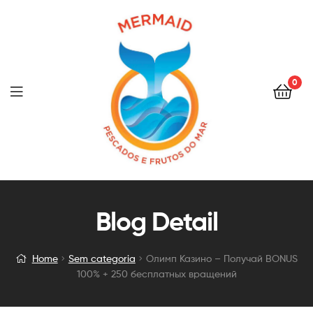
0
Menu
Олимп
Blog Detail
Казино
Home
Sem categoria
Олимп Казино – Получай BONUS
–
100% + 250 бесплатных вращений
Получай