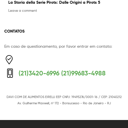
La Storia della Serie Pirots: Dalle Origini a Pirots 5
Leave a comment
CONTATOS
Em caso de questionamento, por favor entrar em contato:
Equipe Mermaid
Responderemos o mais breve possível
(21)3420-6996 (21)99683-4988
DAVI COM DE ALIMENTOS EIRELLI EEP
CNPJ: 19495276/0001-16
/ CEP: 21040212
Av. Guilherme Maxwell, nº 172 - Bonsucesso - Rio de Janeiro - RJ