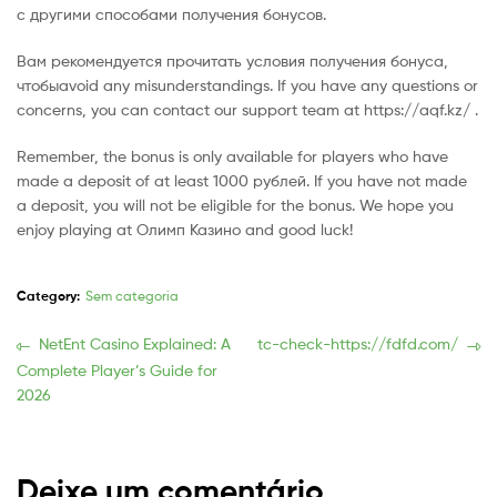
с другими способами получения бонусов.
Вам рекомендуется прочитать условия получения бонуса,
чтобыavoid any misunderstandings. If you have any questions or
concerns, you can contact our support team at https://aqf.kz/ .
Remember, the bonus is only available for players who have
made a deposit of at least 1000 рублей. If you have not made
a deposit, you will not be eligible for the bonus. We hope you
enjoy playing at Олимп Казино and good luck!
Category:
Sem categoria
Navegação
Previous
Próxima
NetEnt Casino Explained: A
tc-check-https://fdfd.com/
post:
publicação:
Complete Player’s Guide for
de
2026
Post
Deixe um comentário