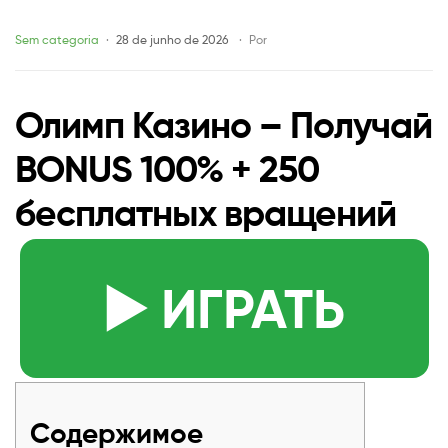
BONUS
Categories
Sem categoria
28 de junho de 2026
Por
100%
Олимп Казино – Получай
+
BONUS 100% + 250
250
бесплатных вращений
бесплатных
вращений
▶️ ИГРАТЬ
Содержимое