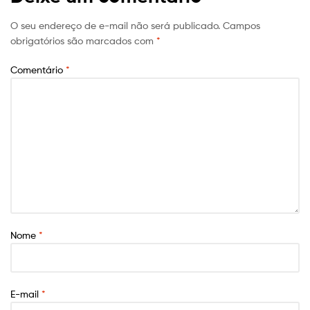
O seu endereço de e-mail não será publicado.
Campos
obrigatórios são marcados com
*
Comentário
*
Nome
*
E-mail
*