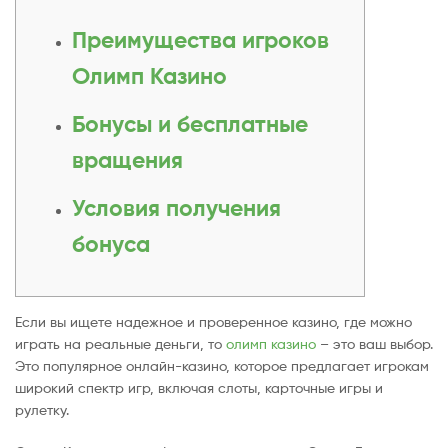
Преимущества игроков
Олимп Казино
Бонусы и бесплатные
вращения
Условия получения
бонуса
Если вы ищете надежное и проверенное казино, где можно
играть на реальные деньги, то
олимп казино
– это ваш выбор.
Это популярное онлайн-казино, которое предлагает игрокам
широкий спектр игр, включая слоты, карточные игры и
рулетку.