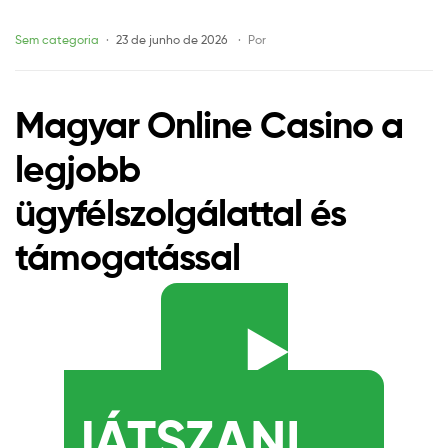
legjobb
Categories
Sem categoria
23 de junho de 2026
Por
ügyfélszolgálattal
Magyar Online Casino a
és
legjobb
támogatással
ügyfélszolgálattal és
támogatással
▶️
JÁTSZANI