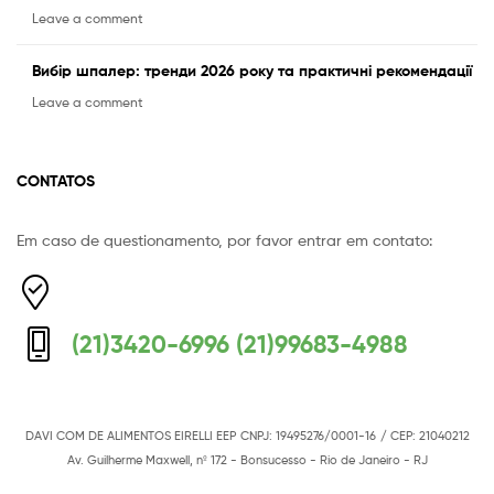
Leave a comment
Вибір шпалер: тренди 2026 року та практичні рекомендації
Leave a comment
CONTATOS
Em caso de questionamento, por favor entrar em contato:
Equipe Mermaid
Responderemos o mais breve possível
(21)3420-6996 (21)99683-4988
DAVI COM DE ALIMENTOS EIRELLI EEP
CNPJ: 19495276/0001-16
/ CEP: 21040212
Av. Guilherme Maxwell, nº 172 - Bonsucesso - Rio de Janeiro - RJ