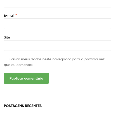
E-mail
*
Site
Salvar meus dados neste navegador para a próxima vez
que eu comentar.
POSTAGENS RECENTES