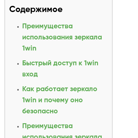
Содержимое
Преимущества
использования зеркала
1win
Быстрый доступ к 1win
вход
Как работает зеркало
1win и почему оно
безопасно
Преимущества
использования зеркала