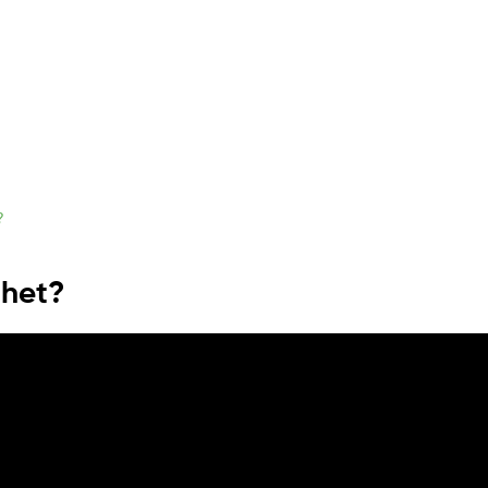
?
 het?