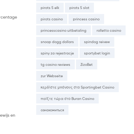
pirots 5 elk
pirots 5 slot
ercentage
pirots casino
princess casino
princesscasino uitbetaling
rolletto casino
snoop dogg dollars
spindog reivew
spiny za rejestracje
sportybet login
tg casino reviews
ZizoBet
zur Webseite
κερδίστε μπόνους στο Sportingbet Casino
παίξτε τώρα στο Buran Casino
ознакомиться
ewijs en