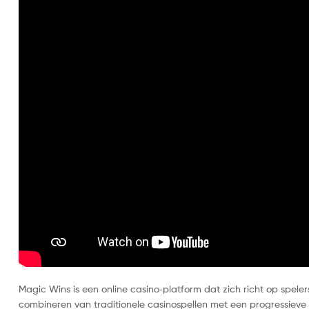
Magic Wins is een online casino‑platform dat zich richt op speler
combineren van traditionele casinospellen met een progressieve