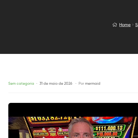
Home
S
Categories
Sem categoria
31 de maio de 2026
Por
mermaid