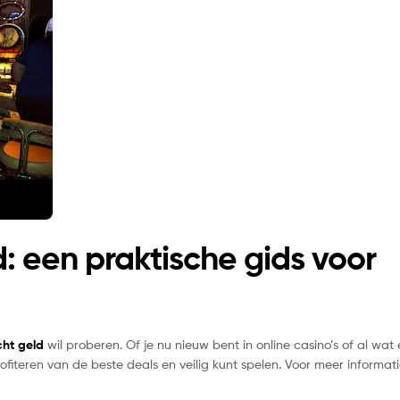
: een praktische gids voor
cht geld
wil proberen. Of je nu nieuw bent in online casino’s of al wat
ofiteren van de beste deals en veilig kunt spelen. Voor meer informati