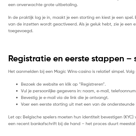
een onverwachte grote uitbetaling.
In de praktijk log je in, maakt je een storting en kiest je een s
van de inzetten wordt geactiveerd. Als je geluk hebt, zie je ee
toegevoegd.
Registratie en eerste stappen – 
Het aanmelden bij een Magic Wins‑casino is relatief simpel. Volg
Bezoek de website en klik op “Registreren”.
Vul je persoonlijke gegevens in: naam, e‑mail, telefoonn
Bevestig je e‑mail via de link die je ontvangt.
Voer een eerste storting uit met een van de ondersteund
Let op: Belgische spelers moeten hun identiteit bevestigen (KYC
een recent bankafschrift bij de hand – het proces duurt meesta