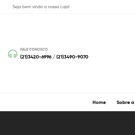
Seja bem vindo a nossa Loja!
FALE CONOSCO
(21)3420-6996 / (21)3490-9070
Home
Sobre a