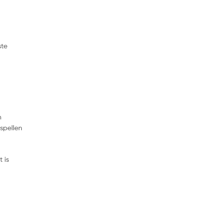
ste
n
lspellen
 is