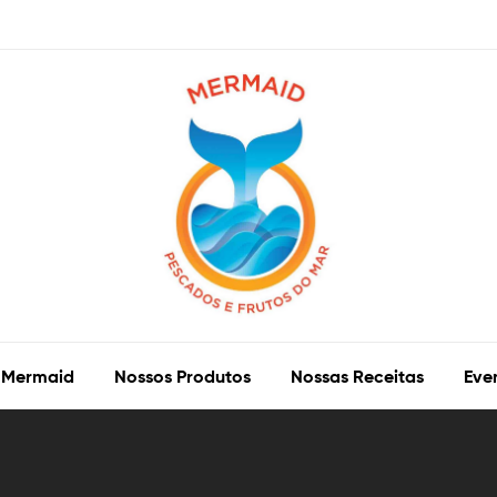
 Mermaid
Nossos Produtos
Nossas Receitas
Eve