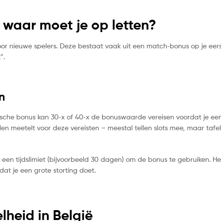
waar moet je op letten?
or nieuwe spelers. Deze bestaat vaak uit een match‑bonus op je eer
”.
n
pische bonus kan 30‑x of 40‑x de bonuswaarde vereisen voordat je ee
elen meetelt voor deze vereisten – meestal tellen slots mee, maar tafe
een tijdslimiet (bijvoorbeeld 30 dagen) om de bonus te gebruiken. Het
t je een grote storting doet.
heid in België