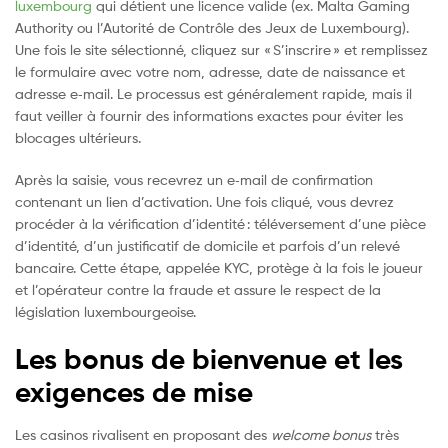
luxembourg
qui détient une licence valide (ex. Malta Gaming
Authority ou l’Autorité de Contrôle des Jeux de Luxembourg).
Une fois le site sélectionné, cliquez sur « S’inscrire » et remplissez
le formulaire avec votre nom, adresse, date de naissance et
adresse e‑mail. Le processus est généralement rapide, mais il
faut veiller à fournir des informations exactes pour éviter les
blocages ultérieurs.
Après la saisie, vous recevrez un e‑mail de confirmation
contenant un lien d’activation. Une fois cliqué, vous devrez
procéder à la vérification d’identité : téléversement d’une pièce
d’identité, d’un justificatif de domicile et parfois d’un relevé
bancaire. Cette étape, appelée KYC, protège à la fois le joueur
et l’opérateur contre la fraude et assure le respect de la
législation luxembourgeoise.
Les bonus de bienvenue et les
exigences de mise
Les casinos rivalisent en proposant des
welcome bonus
très