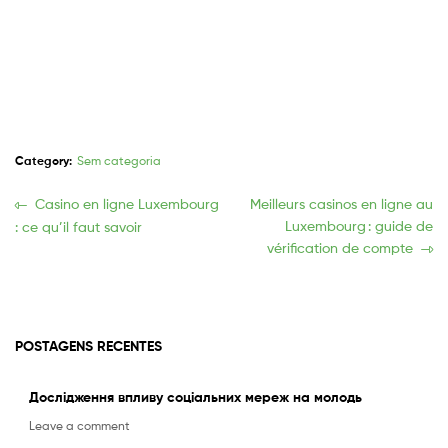
Category:
Sem categoria
Navegação
Previous
Próxima
Casino en ligne Luxembourg
Meilleurs casinos en ligne au
post:
publicação:
Luxembourg : guide de
: ce qu’il faut savoir
de
vérification de compte
Post
POSTAGENS RECENTES
Дослідження впливу соціальних мереж на молодь
Leave a comment