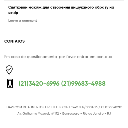
Святковий макіяж для створення вишуканого образу на
вечір
Leave a comment
CONTATOS
Em caso de questionamento, por favor entrar em contato:
Equipe Mermaid
Responderemos o mais breve possível
(21)3420-6996 (21)99683-4988
DAVI COM DE ALIMENTOS EIRELLI EEP
CNPJ: 19495276/0001-16
/ CEP: 21040212
Av. Guilherme Maxwell, nº 172 - Bonsucesso - Rio de Janeiro - RJ