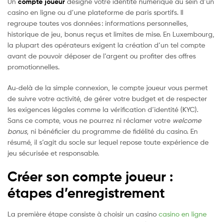
Un
compte joueur
désigne votre identité numérique au sein d’un
casino en ligne ou d’une plateforme de paris sportifs. Il
regroupe toutes vos données : informations personnelles,
historique de jeu, bonus reçus et limites de mise. En Luxembourg,
la plupart des opérateurs exigent la création d’un tel compte
avant de pouvoir déposer de l’argent ou profiter des offres
promotionnelles.
Au‑delà de la simple connexion, le compte joueur vous permet
de suivre votre activité, de gérer votre budget et de respecter
les exigences légales comme la vérification d’identité (KYC).
Sans ce compte, vous ne pourrez ni réclamer votre
welcome
bonus
, ni bénéficier du programme de fidélité du casino. En
résumé, il s’agit du socle sur lequel repose toute expérience de
jeu sécurisée et responsable.
Créer son compte joueur :
étapes d’enregistrement
La première étape consiste à choisir un casino
casino en ligne