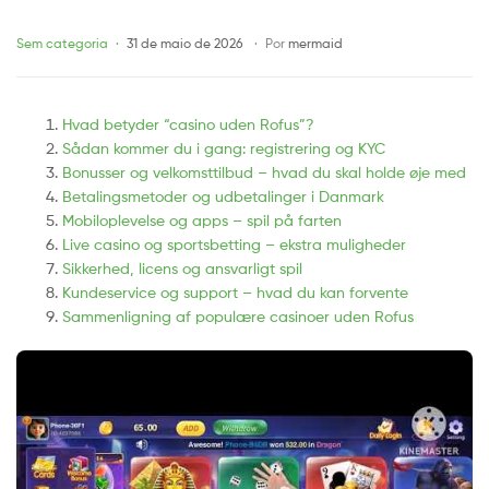
komplet
Categories
Sem categoria
31 de maio de 2026
Por
mermaid
guide
Hvad betyder “casino uden Rofus”?
til
Sådan kommer du i gang: registrering og KYC
Bonusser og velkomsttilbud – hvad du skal holde øje med
bonus,
Betalingsmetoder og udbetalinger i Danmark
Mobiloplevelse og apps – spil på farten
betaling
Live casino og sportsbetting – ekstra muligheder
Sikkerhed, licens og ansvarligt spil
og
Kundeservice og support – hvad du kan forvente
Sammenligning af populære casinoer uden Rofus
mobilspil