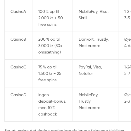
CasinoA
100 % op til
MobilePay, Visa,
1‑2
2.000 kr + 50
Skrill
3‑5
free spins
CasinoB
200 % op til
Dankort, Trustly,
Øje
3.000 kr (30x
Mastercard
4 d
omsætning)
CasinoC
75 % op til
PayPal, Visa,
1‑2
1.500 kr + 25
Neteller
5‑7
free spins
CasinoD
Ingen
MobilePay,
Øje
deposit‑bonus,
Trustly,
2‑3
men 10 %
Mastercard
cashback
For at vælge det rigtige casino kan du bruge følgende tjekliste: