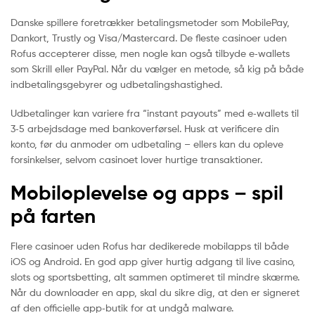
Danske spillere foretrækker betalingsmetoder som MobilePay,
Dankort, Trustly og Visa/Mastercard. De fleste casinoer uden
Rofus accepterer disse, men nogle kan også tilbyde e‑wallets
som Skrill eller PayPal. Når du vælger en metode, så kig på både
indbetalingsgebyrer og udbetalingshastighed.
Udbetalinger kan variere fra “instant payouts” med e‑wallets til
3‑5 arbejdsdage med bankoverførsel. Husk at verificere din
konto, før du anmoder om udbetaling – ellers kan du opleve
forsinkelser, selvom casinoet lover hurtige transaktioner.
Mobiloplevelse og apps – spil
på farten
Flere casinoer uden Rofus har dedikerede mobilapps til både
iOS og Android. En god app giver hurtig adgang til live casino,
slots og sportsbetting, alt sammen optimeret til mindre skærme.
Når du downloader en app, skal du sikre dig, at den er signeret
af den officielle app‑butik for at undgå malware.