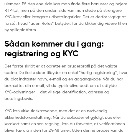
ulemper. På den ene side kan man finde flere bonusser og højere
RTP‑tal, men på den anden side kan man støde på strengere
KYC‑krav eller længere udbetalingstider. Det er derfor vigtigt at
forstå, hvad “uden Rofus” betyder, før du klikker dig videre til en
ny spilleplatform.
Sådan kommer du i gang:
registrering og KYC
Det første skridt er at oprette en brugerprofil på det valgte
casino. De fleste sider tilbyder en enkel “hurtig‑registrering”, hvor
du blot indtaster navn, e‑mail og en adgangskode. Når du har
bekræftet din e‑mail, vil du typisk blive bedt om at udfylde
KYC‑oplysninger – det vil sige identifikation, adresse og
betalingsbevis.
KYC kan virke tidskrævende, men det er en nødvendig
sikkerhedsforanstaltning. Når du uploader et gyldigt pas eller
kørekort samt en sen regning, kan du forvente, at verificationen
bliver færdig inden for 24‑48 timer. Uden denne proces kan du