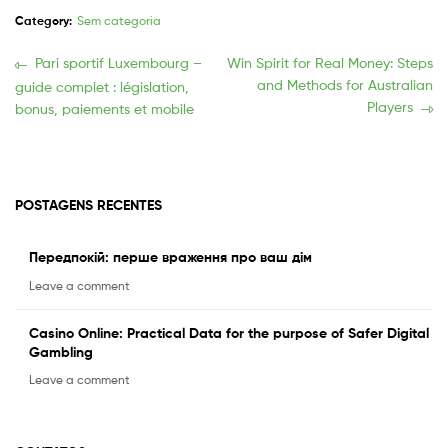
Category:
Sem categoria
Navegação
Previous
Próxima
Pari sportif Luxembourg –
Win Spirit for Real Money: Steps
post:
publicação:
and Methods for Australian
guide complet : législation,
de
Players
bonus, paiements et mobile
Post
POSTAGENS RECENTES
Передпокій: перше враження про ваш дім
Leave a comment
Casino Online: Practical Data for the purpose of Safer Digital
Gambling
Leave a comment