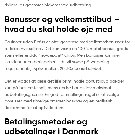
risikere, at gevinster blokeres ved udbetaling.
Bonusser og velkomsttilbud –
hvad du skal holde øje med
Casinoer uden Rofus er ofte generøse med velkomstbonusser for
at lokke nye spillere. Det kan være en 100 % matchbonus, gratis
spins eller endda “no‑deposit” chips. Men bonusser kommer
sjældent uden betingelser – du vil støde på wagering
requirements, typisk mellem 20‑30x bonusbeløbet.
Det er vigtigt at læse det lille print: nogle bonustilbud gælder
kun på bestemte spil, mens andre har en lav maksimal
udbetalingsgrænse. En god tommelfingerregel er at vælge
bonusser med rimelige omsætningskrav og en realistisk
tidsramme for at opfylde dem.
Betalingsmetoder og
udbetalinger i Danmark