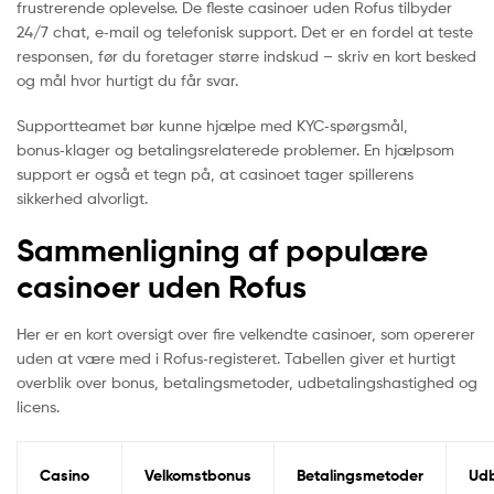
frustrerende oplevelse. De fleste casinoer uden Rofus tilbyder
24/7 chat, e‑mail og telefonisk support. Det er en fordel at teste
responsen, før du foretager større indskud – skriv en kort besked
og mål hvor hurtigt du får svar.
Supportteamet bør kunne hjælpe med KYC‑spørgsmål,
bonus‑klager og betalingsrelaterede problemer. En hjælpsom
support er også et tegn på, at casinoet tager spillerens
sikkerhed alvorligt.
Sammenligning af populære
casinoer uden Rofus
Her er en kort oversigt over fire velkendte casinoer, som opererer
uden at være med i Rofus‑registeret. Tabellen giver et hurtigt
overblik over bonus, betalingsmetoder, udbetalingshastighed og
licens.
Casino
Velkomstbonus
Betalingsmetoder
Udb