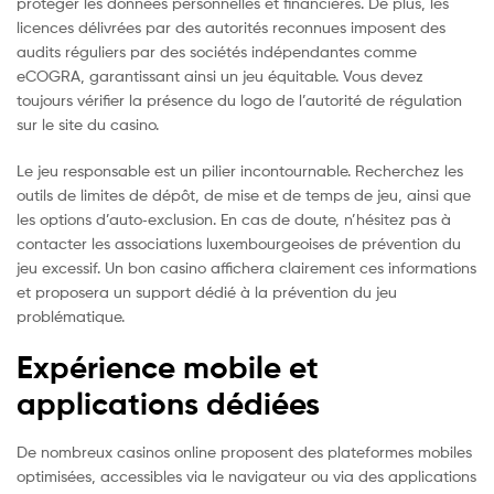
protéger les données personnelles et financières. De plus, les
licences délivrées par des autorités reconnues imposent des
audits réguliers par des sociétés indépendantes comme
eCOGRA, garantissant ainsi un jeu équitable. Vous devez
toujours vérifier la présence du logo de l’autorité de régulation
sur le site du casino.
Le jeu responsable est un pilier incontournable. Recherchez les
outils de limites de dépôt, de mise et de temps de jeu, ainsi que
les options d’auto‑exclusion. En cas de doute, n’hésitez pas à
contacter les associations luxembourgeoises de prévention du
jeu excessif. Un bon casino affichera clairement ces informations
et proposera un support dédié à la prévention du jeu
problématique.
Expérience mobile et
applications dédiées
De nombreux casinos online proposent des plateformes mobiles
optimisées, accessibles via le navigateur ou via des applications