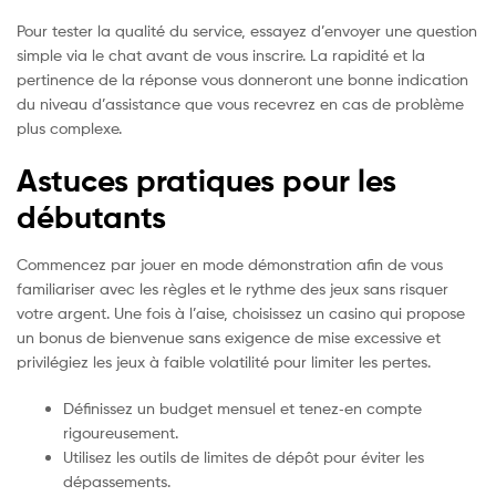
Pour tester la qualité du service, essayez d’envoyer une question
simple via le chat avant de vous inscrire. La rapidité et la
pertinence de la réponse vous donneront une bonne indication
du niveau d’assistance que vous recevrez en cas de problème
plus complexe.
Astuces pratiques pour les
débutants
Commencez par jouer en mode démonstration afin de vous
familiariser avec les règles et le rythme des jeux sans risquer
votre argent. Une fois à l’aise, choisissez un casino qui propose
un bonus de bienvenue sans exigence de mise excessive et
privilégiez les jeux à faible volatilité pour limiter les pertes.
Définissez un budget mensuel et tenez‑en compte
rigoureusement.
Utilisez les outils de limites de dépôt pour éviter les
dépassements.