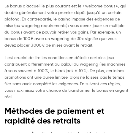
Le bonus d’accueil le plus courant est le « welcome bonus », qui
double généralement votre premier dépôt jusqu’à un certain
plafond. En contrepartie, le casino impose des exigences de
mise (ou wagering requirements) : vous devez jouer un multiple
du bonus avant de pouvoir retirer vos gains. Par exemple, un
bonus de 100 € avec un wagering de 30x signifie que vous
devez placer 3 000 € de mises avant le retrait.
Il est crucial de lire les conditions en détails : certains jeux
contribuent différemment au calcul du wagering (les machines
à sous souvent à 100 %, le blackjack à 10 %). De plus, certaines
promotions ont une durée limitée, alors ne laissez pas le temps
filer sans avoir complété les exigences. En suivant ces règles,
vous maximisez votre chance de transformer le bonus en argent
réel.
Méthodes de paiement et
rapidité des retraits