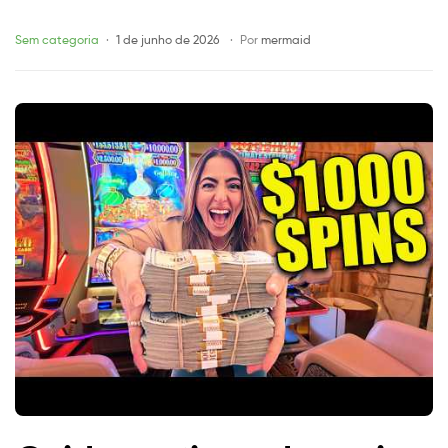
méthodes
Categories
Sem categoria
1 de junho de 2026
Por
mermaid
de
paiement
au
Luxembourg