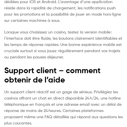
dédiées pour iOS et Android. L’avantage d’une application
réside dans la rapidité de chargement, les notifications push
pour les promotions et la possibilité de jouer en mode hors‑ligne
sur certaines machines à sous.
Lorsque vous choisissez un casino, testez la version mobile :
l’interface doit être fluide, les boutons clairement identifiables et
les temps de réponse rapides. Une bonne expérience mobile est
cruciale surtout si vous jouez régulièrement pendant vos trajets
ou pendant les pauses déjeuner.
Support client – comment
obtenir de l’aide
Un support client réactif est un gage de sérieux. Privilégiez les
casinos offrant un chat en direct disponible 24 h/24, une hotline
téléphonique en français et une adresse email avec un délai de
réponse de moins de 24 heures. Certaines plateformes
proposent même une FAQ détaillée qui répond aux questions les
plus courantes.