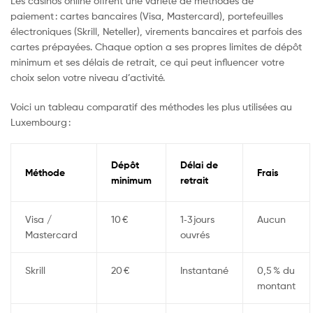
Les casinos online offrent une variété de méthodes de
paiement : cartes bancaires (Visa, Mastercard), portefeuilles
électroniques (Skrill, Neteller), virements bancaires et parfois des
cartes prépayées. Chaque option a ses propres limites de dépôt
minimum et ses délais de retrait, ce qui peut influencer votre
choix selon votre niveau d’activité.
Voici un tableau comparatif des méthodes les plus utilisées au
Luxembourg :
Dépôt
Délai de
Méthode
Frais
minimum
retrait
Visa /
10 €
1‑3 jours
Aucun
Mastercard
ouvrés
Skrill
20 €
Instantané
0,5 % du
montant