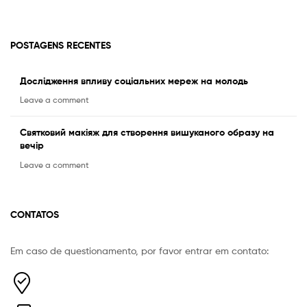
POSTAGENS RECENTES
Дослідження впливу соціальних мереж на молодь
Leave a comment
Святковий макіяж для створення вишуканого образу на
вечір
Leave a comment
CONTATOS
Em caso de questionamento, por favor entrar em contato:
Equipe Mermaid
Responderemos o mais breve possível