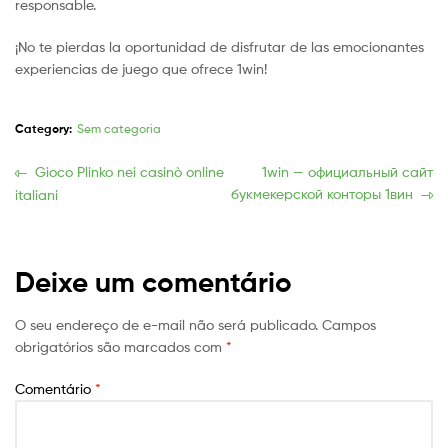
responsable.
¡No te pierdas la oportunidad de disfrutar de las emocionantes
experiencias de juego que ofrece 1win!
Category:
Sem categoria
Navegação
Previous
Próxima
Gioco Plinko nei casinò online
1win — официальный сайт
post:
publicação:
букмекерской конторы 1вин
italiani
de
Post
Deixe um comentário
O seu endereço de e-mail não será publicado.
Campos
obrigatórios são marcados com
*
Comentário
*