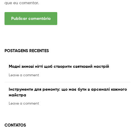
que eu comentar.
POSTAGENS RECENTES
Модні зимові нігті щоб створити святковий настрій
Leave a comment
Інструменти для ремонту: що має бути в арсеналі кожного
майстра
Leave a comment
CONTATOS