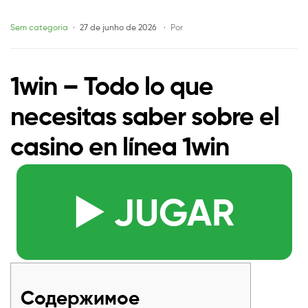
que
Categories
Sem categoria
27 de junho de 2026
Por
necesitas
1win – Todo lo que
saber
necesitas saber sobre el
sobre
casino en línea 1win
el
casino
▶️ JUGAR
en
línea
1win
Содержимое