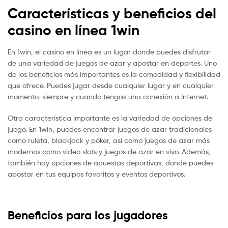
Características y beneficios del
casino en línea 1win
En 1win, el casino en línea es un lugar donde puedes disfrutar
de una variedad de juegos de azar y apostar en deportes. Uno
de los beneficios más importantes es la comodidad y flexibilidad
que ofrece. Puedes jugar desde cualquier lugar y en cualquier
momento, siempre y cuando tengas una conexión a Internet.
Otra característica importante es la variedad de opciones de
juego. En 1win, puedes encontrar juegos de azar tradicionales
como ruleta, blackjack y póker, así como juegos de azar más
modernos como video slots y juegos de azar en vivo. Además,
también hay opciones de apuestas deportivas, donde puedes
apostar en tus equipos favoritos y eventos deportivos.
Beneficios para los jugadores