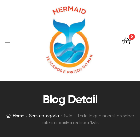
0
Menu
1win
Blog Detail
–
Home
Sem categoria
1win – Todo lo que necesitas saber
Todo
sobre el casino en línea 1win
lo