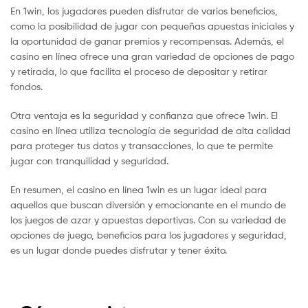
En 1win, los jugadores pueden disfrutar de varios beneficios,
como la posibilidad de jugar con pequeñas apuestas iniciales y
la oportunidad de ganar premios y recompensas. Además, el
casino en línea ofrece una gran variedad de opciones de pago
y retirada, lo que facilita el proceso de depositar y retirar
fondos.
Otra ventaja es la seguridad y confianza que ofrece 1win. El
casino en línea utiliza tecnología de seguridad de alta calidad
para proteger tus datos y transacciones, lo que te permite
jugar con tranquilidad y seguridad.
En resumen, el casino en línea 1win es un lugar ideal para
aquellos que buscan diversión y emocionante en el mundo de
los juegos de azar y apuestas deportivas. Con su variedad de
opciones de juego, beneficios para los jugadores y seguridad,
es un lugar donde puedes disfrutar y tener éxito.