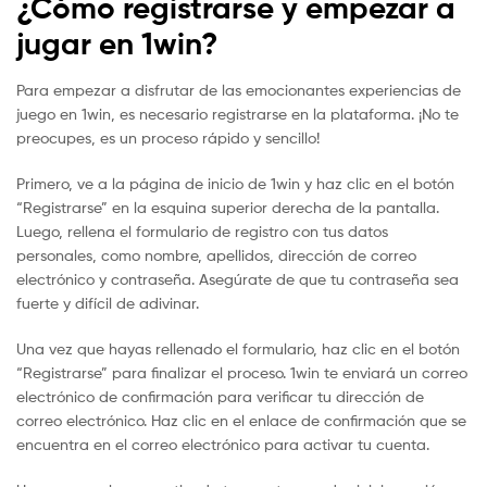
¿Cómo registrarse y empezar a
jugar en 1win?
Para empezar a disfrutar de las emocionantes experiencias de
juego en 1win, es necesario registrarse en la plataforma. ¡No te
preocupes, es un proceso rápido y sencillo!
Primero, ve a la página de inicio de 1win y haz clic en el botón
“Registrarse” en la esquina superior derecha de la pantalla.
Luego, rellena el formulario de registro con tus datos
personales, como nombre, apellidos, dirección de correo
electrónico y contraseña. Asegúrate de que tu contraseña sea
fuerte y difícil de adivinar.
Una vez que hayas rellenado el formulario, haz clic en el botón
“Registrarse” para finalizar el proceso. 1win te enviará un correo
electrónico de confirmación para verificar tu dirección de
correo electrónico. Haz clic en el enlace de confirmación que se
encuentra en el correo electrónico para activar tu cuenta.