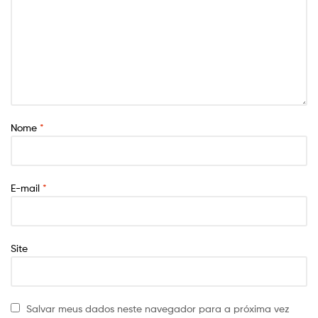
Nome
*
E-mail
*
Site
Salvar meus dados neste navegador para a próxima vez