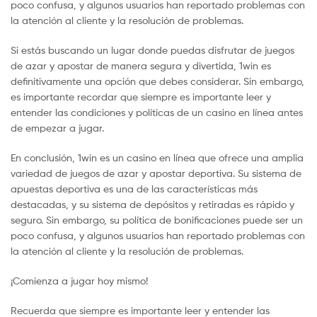
poco confusa, y algunos usuarios han reportado problemas con
la atención al cliente y la resolución de problemas.
Si estás buscando un lugar donde puedas disfrutar de juegos
de azar y apostar de manera segura y divertida, 1win es
definitivamente una opción que debes considerar. Sin embargo,
es importante recordar que siempre es importante leer y
entender las condiciones y políticas de un casino en línea antes
de empezar a jugar.
En conclusión, 1win es un casino en línea que ofrece una amplia
variedad de juegos de azar y apostar deportiva. Su sistema de
apuestas deportiva es una de las características más
destacadas, y su sistema de depósitos y retiradas es rápido y
seguro. Sin embargo, su política de bonificaciones puede ser un
poco confusa, y algunos usuarios han reportado problemas con
la atención al cliente y la resolución de problemas.
¡Comienza a jugar hoy mismo!
Recuerda que siempre es importante leer y entender las