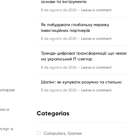
основи та інструменти
8 de agosto de 2026 —
Leave a comment
Як побудувати глобальну мережу
інвестиційних партнерів
8 de agosto de 2026 —
Leave a comment
Тренди цифрової трансформації: що чекає
на український IT-сектор
8 de agosto de 2026 —
Leave a comment
Шопінг: як купувати розумно та стильно
которая
8 de agosto de 2026 —
Leave a comment
ино и
Categorias
услуг и
Computers, Games