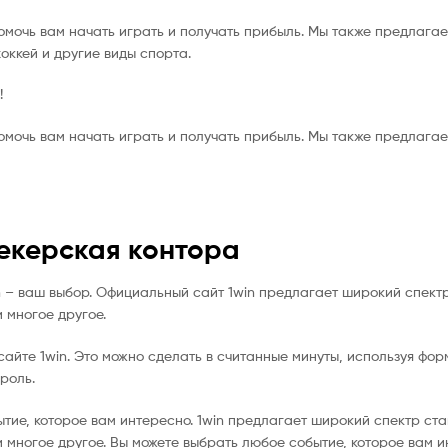
омочь вам начать играть и получать прибыль. Мы также предлага
оккей и другие виды спорта.
!
омочь вам начать играть и получать прибыль. Мы также предлага
екерская контора
n – ваш выбор. Официальный сайт 1win предлагает широкий спектр
 многое другое.
айте 1win. Это можно сделать в считанные минуты, используя фор
роль.
тие, которое вам интересно. 1win предлагает широкий спектр ста
и многое другое. Вы можете выбрать любое событие, которое вам и