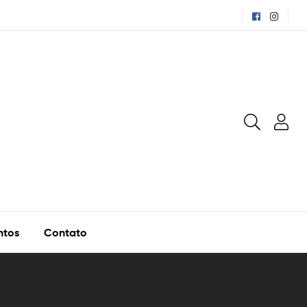
ntos
Contato