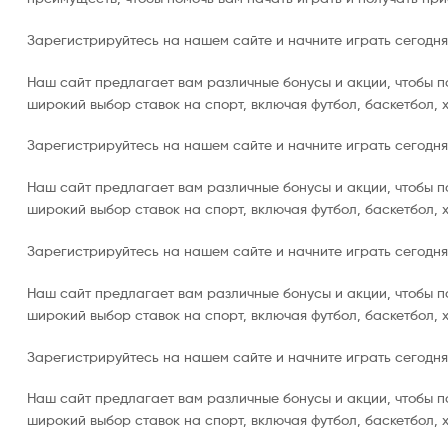
Зарегистрируйтесь на нашем сайте и начните играть сегодня
Наш сайт предлагает вам различные бонусы и акции, чтобы п
широкий выбор ставок на спорт, включая футбол, баскетбол, х
Зарегистрируйтесь на нашем сайте и начните играть сегодня
Наш сайт предлагает вам различные бонусы и акции, чтобы п
широкий выбор ставок на спорт, включая футбол, баскетбол, х
Зарегистрируйтесь на нашем сайте и начните играть сегодня
Наш сайт предлагает вам различные бонусы и акции, чтобы п
широкий выбор ставок на спорт, включая футбол, баскетбол, х
Зарегистрируйтесь на нашем сайте и начните играть сегодня
Наш сайт предлагает вам различные бонусы и акции, чтобы п
широкий выбор ставок на спорт, включая футбол, баскетбол, х