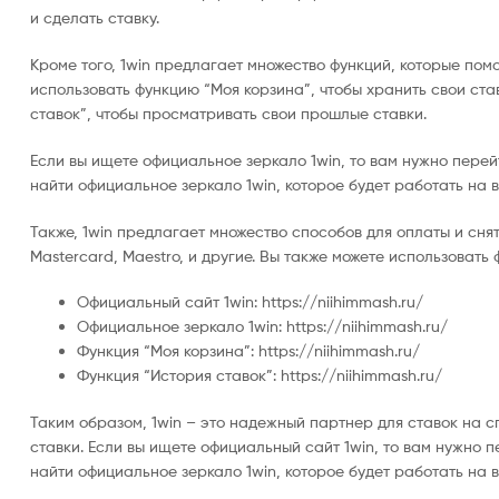
и сделать ставку.
Кроме того, 1win предлагает множество функций, которые пом
использовать функцию “Моя корзина”, чтобы хранить свои ста
ставок”, чтобы просматривать свои прошлые ставки.
Если вы ищете официальное зеркало 1win, то вам нужно перей
найти официальное зеркало 1win, которое будет работать на 
Также, 1win предлагает множество способов для оплаты и снят
Mastercard, Maestro, и другие. Вы также можете использовать 
Официальный сайт 1win: https://niihimmash.ru/
Официальное зеркало 1win: https://niihimmash.ru/
Функция “Моя корзина”: https://niihimmash.ru/
Функция “История ставок”: https://niihimmash.ru/
Таким образом, 1win – это надежный партнер для ставок на с
ставки. Если вы ищете официальный сайт 1win, то вам нужно п
найти официальное зеркало 1win, которое будет работать на 