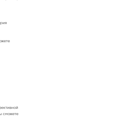
ория
ожете
фективной
вы сможете