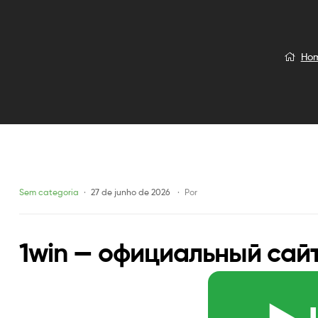
Ho
Categories
Sem categoria
27 de junho de 2026
Por
1win — официальный сай