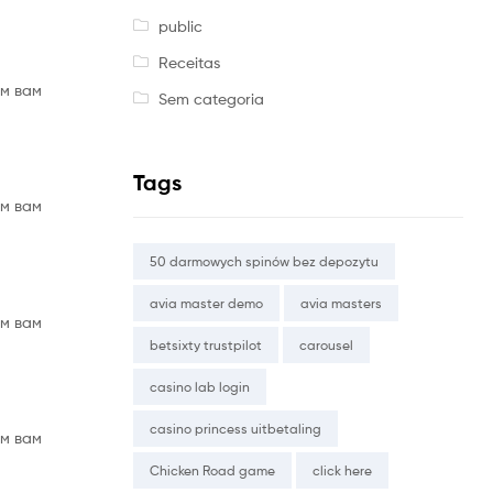
public
Receitas
ем вам
Sem categoria
Tags
ем вам
50 darmowych spinów bez depozytu
avia master demo
avia masters
ем вам
betsixty trustpilot
carousel
casino lab login
casino princess uitbetaling
ем вам
Chicken Road game
click here