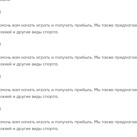
!
омочь вам начать играть и получать прибыль. Мы также предлага
оккей и другие виды спорта.
!
омочь вам начать играть и получать прибыль. Мы также предлага
оккей и другие виды спорта.
!
омочь вам начать играть и получать прибыль. Мы также предлага
оккей и другие виды спорта.
!
омочь вам начать играть и получать прибыль. Мы также предлага
оккей и другие виды спорта.