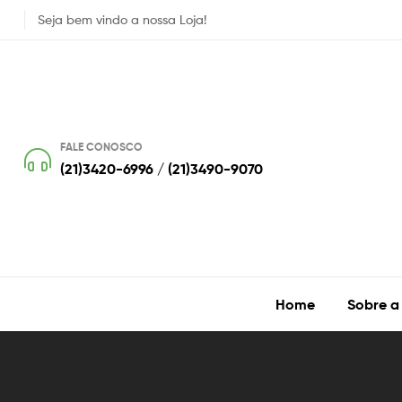
Seja bem vindo a nossa Loja!
FALE CONOSCO
(21)3420-6996 / (21)3490-9070
Home
Sobre a