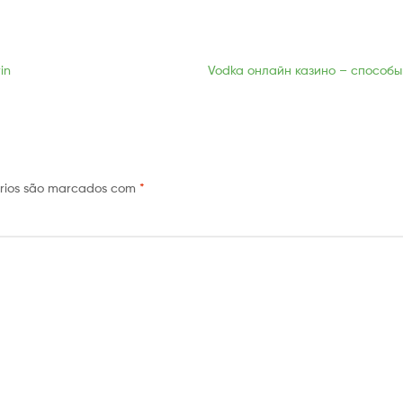
Próxima
in
Vodka онлайн казино – способы
publicação:
rios são marcados com
*