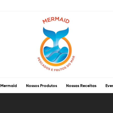
 Mermaid
Nossos Produtos
Nossas Receitas
Eve