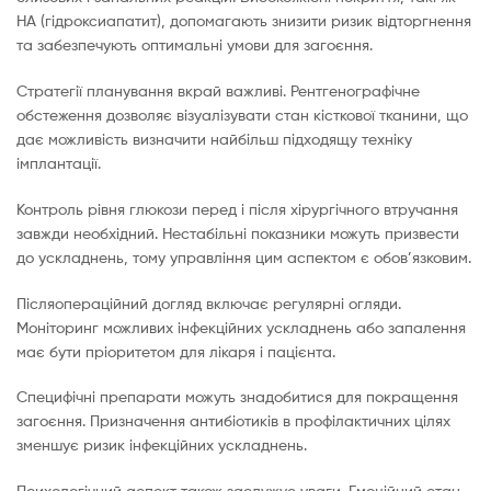
HA (гідроксиапатит), допомагають знизити ризик відторгнення
та забезпечують оптимальні умови для загоєння.
Стратегії планування вкрай важливі. Рентгенографічне
обстеження дозволяє візуалізувати стан кісткової тканини, що
дає можливість визначити найбільш підходящу техніку
імплантації.
Контроль рівня глюкози перед і після хірургічного втручання
завжди необхідний. Нестабільні показники можуть призвести
до ускладнень, тому управління цим аспектом є обов’язковим.
Післяопераційний догляд включає регулярні огляди.
Моніторинг можливих інфекційних ускладнень або запалення
має бути пріоритетом для лікаря і пацієнта.
Специфічні препарати можуть знадобитися для покращення
загоєння. Призначення антибіотиків в профілактичних цілях
зменшує ризик інфекційних ускладнень.
Психологічний аспект також заслужує уваги. Емоційний стан