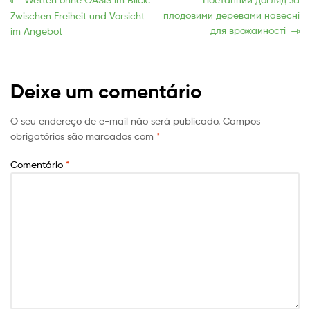
Navegação
post:
publicação:
плодовими деревами навесні
Zwischen Freiheit und Vorsicht
de
для врожайності
im Angebot
Post
Deixe um comentário
O seu endereço de e-mail não será publicado.
Campos
obrigatórios são marcados com
*
Comentário
*