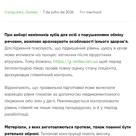
цукровим
Categories
Computers, Games
7 de julho de 2026
Por
mermaid
діабетом
При виборі замінників зубів для осіб з порушеннями обміну
нові
речовин, важливо враховувати особливості їхнього здоров’я.
Дослідження показують, що підвищений рівень цукру в крові
можливості
може впливати на процес загоєння після хірургічних
втручань. Тому бажано,
https://g-smile.com.ua
щоб перед
імплантацією лікар провів повну оцінку стану пацієнта,
врахувавши глікемічний контроль.
Відзначають, що
правильна підготовка
може включати
корекцію рівня глюкози за допомогою медикаментозного
лікування або змін у дієті. Рекомендується контролювати
рівень глікемії не лише перед процедурою, а й у період
реабілітації.
Матеріали, з яких виготовляються протези, також повинні бути
ретельно обрані.
Титанові конструкції мають високу