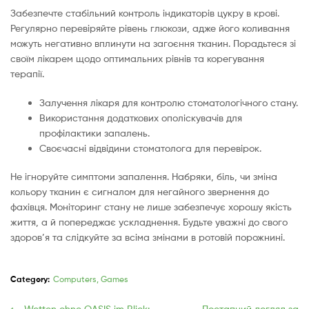
Забезпечте стабільний контроль індикаторів цукру в крові.
Регулярно перевіряйте рівень глюкози, адже його коливання
можуть негативно вплинути на загоєння тканин. Порадьтеся зі
своїм лікарем щодо оптимальних рівнів та корегування
терапії.
Залучення лікаря для контролю стоматологічного стану.
Використання додаткових ополіскувачів для
профілактики запалень.
Своєчасні відвідини стоматолога для перевірок.
Не ігноруйте симптоми запалення. Набряки, біль, чи зміна
кольору тканин є сигналом для негайного звернення до
фахівця. Моніторинг стану не лише забезпечує хорошу якість
життя, а й попереджає ускладнення. Будьте уважні до свого
здоров’я та слідкуйте за всіма змінами в ротовій порожнині.
Category:
Computers, Games
Previous
Próxima
Wetten ohne OASIS im Blick:
Поетапний догляд за