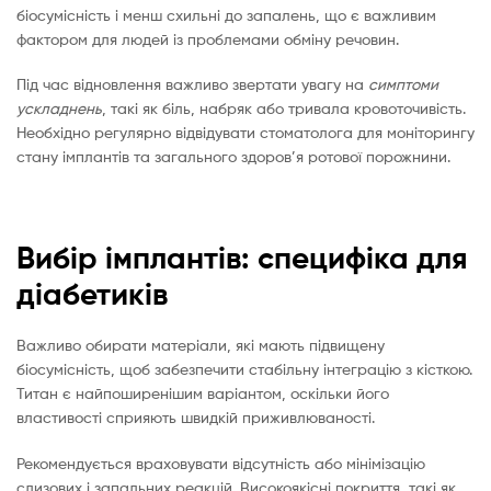
біосумісність і менш схильні до запалень, що є важливим
фактором для людей із проблемами обміну речовин.
Під час відновлення важливо звертати увагу на
симптоми
ускладнень
, такі як біль, набряк або тривала кровоточивість.
Необхідно регулярно відвідувати стоматолога для моніторингу
стану імплантів та загального здоров’я ротової порожнини.
Вибір імплантів: специфіка для
діабетиків
Важливо обирати матеріали, які мають підвищену
біосумісність, щоб забезпечити стабільну інтеграцію з кісткою.
Титан є найпоширенішим варіантом, оскільки його
властивості сприяють швидкій приживлюваності.
Рекомендується враховувати відсутність або мінімізацію
слизових і запальних реакцій. Високоякісні покриття, такі як