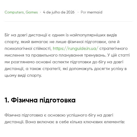
підготовка
Categories
Computers, Games
4 de julho de 2026
Por
mermaid
та
Біг на довгі дистанції є одним із найпопулярніших видів
стратегії
спорту, який вимагає не лише фізичної підготовки, але й
психологічної стійкості,
https://runguide.in.ua/
стратегічного
мислення та правильного планування тренувань. У цій статті
ми розглянемо основні аспекти підготовки до бігу на довгі
дистанції, а також стратегії, які допоможуть досягти успіху в
цьому виді спорту.
1. Фізична підготовка
Фізична підготовка є основою успішного бігу на довгі
дистанції. Вона включає в себе кілька ключових елементів: