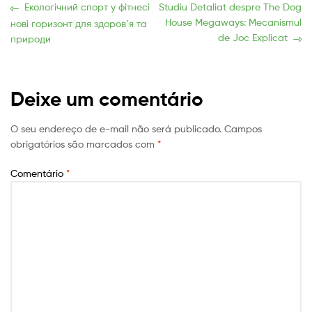
Navegação
Previous
Próxima
Екологічний спорт у фітнесі
Studiu Detaliat despre The Dog
post:
publicação:
House Megaways: Mecanismul
нові горизонт для здоров’я та
de
de Joc Explicat
природи
Post
Deixe um comentário
O seu endereço de e-mail não será publicado.
Campos
obrigatórios são marcados com
*
Comentário
*