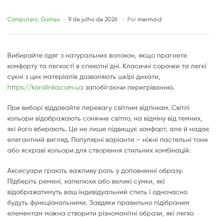
для
Categories
Computers, Games
9 de julho de 2026
Por
mermaid
комфортного
Вибирайте одяг з натуральних волокон, якщо прагнете
літа
комфорту та легкості в спекотні дні. Класичні сорочки та легкі
сукні з цих матеріалів дозволяють шкірі дихати,
та
https://karolinka.com.ua
запобігаючи перегріванню.
стилю
При виборі віддавайте перевагу світлим відтінкам. Світлі
кольори відображають сонячне світло, на відміну від темних,
які його вбирають. Це не лише підвищує комфорт, але й надає
елегантний вигляд. Популярні варіанти – ніжні пастельні тони
або яскраві кольори для створення стильних комбінацій.
Аксесуари грають важливу роль у доповненні образу.
Підберіть ремені, капелюхи або великі сумки, які
відображатимуть ваш індивідуальний стиль і одночасно
будуть функціональними. Завдяки правильно підібраним
елементам можна створити різноманітні образи, які легко