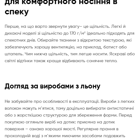
для комфортного носіння в
спеку
Перше, на що варто звернути увагу– це щільність. Легкі й
дихаючі моделі зі щільністю до 170 г/м² ідеально підходять для
спекотних днів. Обирайте тканини з відкритою текстурою, які
забезпечують хорошу вентиляцію, на приклад, батист або
штапель. Чим нижча щільність, тим легше носити. Яскраві або
світлі відтінки також краще відбивають сонячне тепло.
Догляд за виробами з льону
Не забувайте про особливості в експлуатації. Вироби з легких
волокон можуть м’ятися, тому доцільно вибирати антистатичні
або з жорсткішою структурою для збереження форми. Перед
покупкою огляньте виріб на дотик: приємна на дотик
поверхня – ознака хорошої якості. Регулярне прання в
прохолодній воді з м’якими миючими засобами подовжить