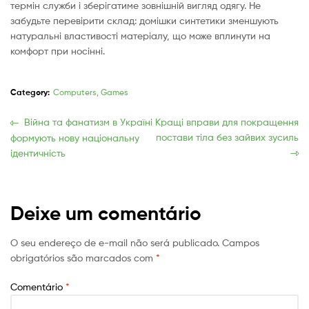
термін служби і зберігатиме зовнішній вигляд одягу. Не
забудьте перевірити склад: домішки синтетики зменшують
натуральні властивості матеріалу, що може вплинути на
комфорт при носінні.
Category:
Computers, Games
Navegação
Previous
Próxima
Війна та фанатизм в Україні
Кращі вправи для покращення
post:
publicação:
постави тіла без зайвих зусиль
формують нову національну
de
ідентичність
Post
Deixe um comentário
O seu endereço de e-mail não será publicado.
Campos
obrigatórios são marcados com
*
Comentário
*