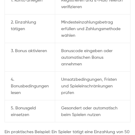
verifizieren
2. Einzahlung
Mindesteinzahlungsbetrag
tätigen
erfüllen und Zahlungsmethode
wählen
3. Bonus aktivieren
Bonuscode eingeben oder
automatischen Bonus
annehmen
4.
Umsatzbedingungen, Fristen
Bonusbedingungen
und Spieleinschränkungen
lesen
prüfen
5. Bonusgeld
Gesondert oder automatisch
einsetzen
beim Spielen nutzen
Ein praktisches Beispiel: Ein Spieler tätigt eine Einzahlung von 50