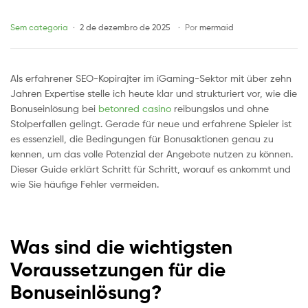
richtig
Categories
Sem categoria
2 de dezembro de 2025
Por
mermaid
funktioniert
Als erfahrener SEO-Kopiraјter im iGaming-Sektor mit über zehn
ohne
Jahren Expertise stelle ich heute klar und strukturiert vor, wie die
Bonuseinlösung bei
betonred casino
reibungslos und ohne
Fehler
Stolperfallen gelingt. Gerade für neue und erfahrene Spieler ist
es essenziell, die Bedingungen für Bonusaktionen genau zu
kennen, um das volle Potenzial der Angebote nutzen zu können.
Dieser Guide erklärt Schritt für Schritt, worauf es ankommt und
wie Sie häufige Fehler vermeiden.
Was sind die wichtigsten
Voraussetzungen für die
Bonuseinlösung?