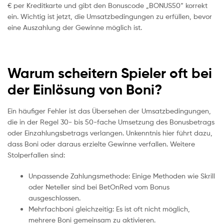
€ per Kreditkarte und gibt den Bonuscode „BONUS50“ korrekt
ein. Wichtig ist jetzt, die Umsatzbedingungen zu erfüllen, bevor
eine Auszahlung der Gewinne möglich ist.
Warum scheitern Spieler oft bei
der Einlösung von Boni?
Ein häufiger Fehler ist das Übersehen der Umsatzbedingungen,
die in der Regel 30- bis 50-fache Umsetzung des Bonusbetrags
oder Einzahlungsbetrags verlangen. Unkenntnis hier führt dazu,
dass Boni oder daraus erzielte Gewinne verfallen. Weitere
Stolperfallen sind:
Unpassende Zahlungsmethode: Einige Methoden wie Skrill
oder Neteller sind bei BetOnRed vom Bonus
ausgeschlossen.
Mehrfachboni gleichzeitig: Es ist oft nicht möglich,
mehrere Boni gemeinsam zu aktivieren.