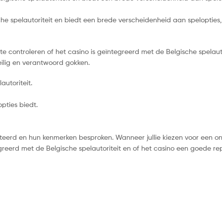
che spelautoriteit en biedt een brede verscheidenheid aan spelopties,
 te controleren of het casino is geïntegreerd met de Belgische spelaut
eilig en verantwoord gokken.
autoriteit.
pties biedt.
ecteerd en hun kenmerken besproken. Wanneer jullie kiezen voor een on
tegreerd met de Belgische spelautoriteit en of het casino een goede re