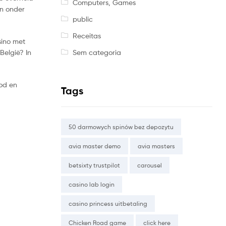
Computers, Games
en onder
public
Receitas
sino met
Sem categoria
België? In
bod en
Tags
50 darmowych spinów bez depozytu
avia master demo
avia masters
betsixty trustpilot
carousel
casino lab login
casino princess uitbetaling
Chicken Road game
click here