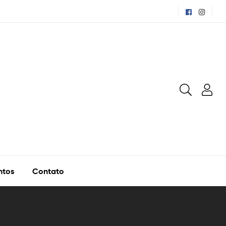
ntos
Contato