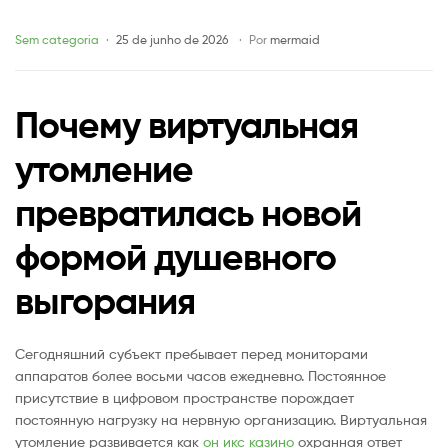
новой
Categories
Sem categoria
25 de junho de 2026
Por
mermaid
формой
Почему виртуальная
душевного
утомление
выгорания
превратилась новой
формой душевного
выгорания
Сегодняшний субъект пребывает перед мониторами
аппаратов более восьми часов ежедневно. Постоянное
присутствие в цифровом пространстве порождает
постоянную нагрузку на нервную организацию. Виртуальная
утомление развивается как
он икс казино
охранная ответ