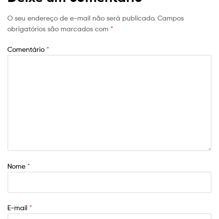
O seu endereço de e-mail não será publicado.
Campos
obrigatórios são marcados com
*
Comentário
*
Nome
*
E-mail
*