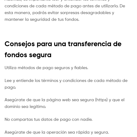
condiciones de cada método de pago antes de utilizarlo. De
esta manera, podrás evitar sorpresas desagradables y
mantener la seguridad de tus fondos.
Consejos para una transferencia de
fondos segura
Utiliza métodos de pago seguros y fiables.
Lee y entiende los términos y condiciones de cada método de
pago.
Asegúrate de que la página web sea segura (https) y que el
dominio sea legítimo.
No compartas tus datos de pago con nadie.
Asegúrate de que la operación sea rápida y segura.