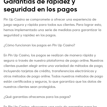
Garantías de rapidez y
seguridad en los pagos
Pin Up Casino se compromete a ofrecer una experiencia de
juego segura y rápida para todos sus clientes. Para lograr esto,
hemos implementado una serie de medidas para garantizar la
seguridad y rapidez en los pagos.
¿Cómo funcionan los pagos en Pin Up Casino?
En Pin Up Casino, los pagos se realizan de manera rápida y
segura a través de nuestra plataforma de pago online. Nuestros
clientes pueden elegir entre una variedad de métodos de pago,
incluyendo tarjetas de crédito, transferencias electrónicas y
otros métodos de pago online. Todos nuestros métodos de pago
están certificados y seguros, lo que garantiza que los datos de
nuestros clientes sean protegidos.
¿Qué garantías ofrecemos para los pagos?
En Pin Up Casino, ofrecemos una serie de garantías para los