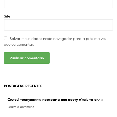
Site
Salvar meus dados neste navegador para a próxima vez
que eu comentar.
POSTAGENS RECENTES
Силові тренування: програма для росту м’язів та сили
Leave a comment