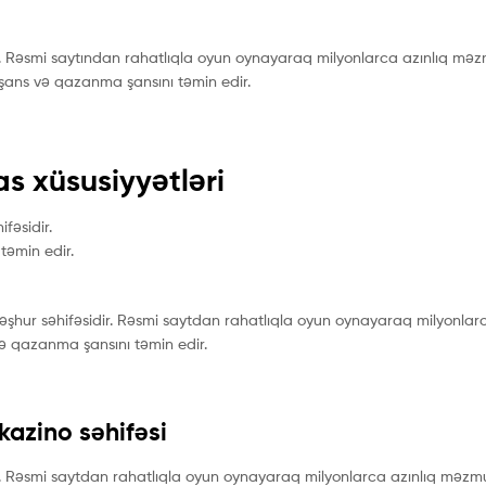
r. Rəsmi saytından rahatlıqla oyun oynayaraq milyonlarca azınlıq mə
 şans və qazanma şansını təmin edir.
s xüsusiyyətləri
fəsidir.
təmin edir.
hur səhifəsidir. Rəsmi saytdan rahatlıqla oyun oynayaraq milyonlarc
ə qazanma şansını təmin edir.
kazino səhifəsi
ir. Rəsmi saytdan rahatlıqla oyun oynayaraq milyonlarca azınlıq məz