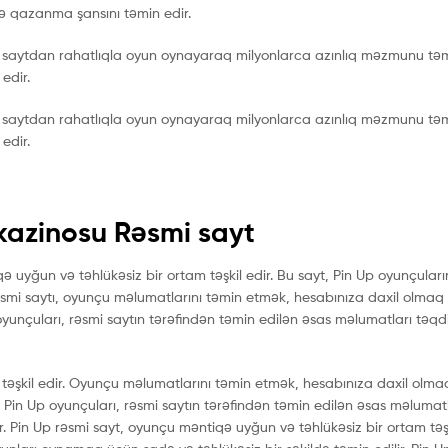
və qazanma şansını təmin edir.
i saytdan rahatlıqla oyun oynayaraq milyonlarca azınlıq məzmunu təmi
edir.
i saytdan rahatlıqla oyun oynayaraq milyonlarca azınlıq məzmunu təmi
edir.
kazinosu Rəsmi sayt
 uyğun və təhlükəsiz bir ortam təşkil edir. Bu sayt, Pin Up oyunçuları
rəsmi saytı, oyunçu məlumatlarını təmin etmək, hesabınıza daxil olmaq 
oyunçuları, rəsmi saytın tərəfindən təmin edilən əsas məlumatları təq
 təşkil edir. Oyunçu məlumatlarını təmin etmək, hesabınıza daxil olma
. Pin Up oyunçuları, rəsmi saytın tərəfindən təmin edilən əsas məlumat
r. Pin Up rəsmi sayt, oyunçu məntiqə uyğun və təhlükəsiz bir ortam təşk