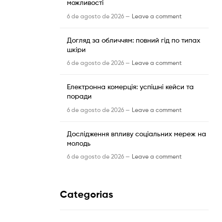
можливості
6 de agosto de 2026 —
Leave a comment
Догляд за обличчям: повний гід по типах
шкіри
6 de agosto de 2026 —
Leave a comment
Електронна комерція: успішні кейси та
поради
6 de agosto de 2026 —
Leave a comment
Дослідження впливу соціальних мереж на
молодь
6 de agosto de 2026 —
Leave a comment
Categorias