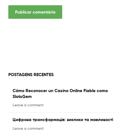
POSTAGENS RECENTES
Cómo Reconocer un Casino Online Fiable como
SlotsGem
Leave a comment
Цифрова трансформація: виклики та можливості
Leave a comment