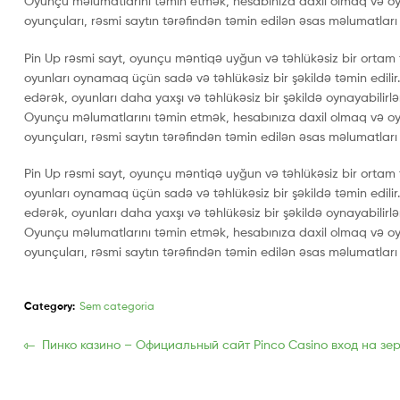
Oyunçu məlumatlarını təmin etmək, hesabınıza daxil olmaq və oyun
oyunçuları, rəsmi saytın tərəfindən təmin edilən əsas məlumatları 
Pin Up rəsmi sayt, oyunçu məntiqə uyğun və təhlükəsiz bir ortam 
oyunları oynamaq üçün sadə və təhlükəsiz bir şəkildə təmin edilir
edərək, oyunları daha yaxşı və təhlükəsiz bir şəkildə oynayabilirlə
Oyunçu məlumatlarını təmin etmək, hesabınıza daxil olmaq və oyun
oyunçuları, rəsmi saytın tərəfindən təmin edilən əsas məlumatları 
Pin Up rəsmi sayt, oyunçu məntiqə uyğun və təhlükəsiz bir ortam 
oyunları oynamaq üçün sadə və təhlükəsiz bir şəkildə təmin edilir
edərək, oyunları daha yaxşı və təhlükəsiz bir şəkildə oynayabilirlə
Oyunçu məlumatlarını təmin etmək, hesabınıza daxil olmaq və oyun
oyunçuları, rəsmi saytın tərəfindən təmin edilən əsas məlumatları 
Category:
Sem categoria
Navegação
Previous
Пинко казино – Официальный сайт Pinco Casino вход на зе
post:
de