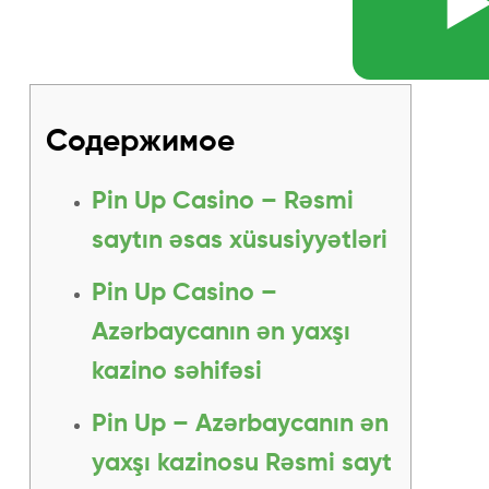
▶
Содержимое
Pin Up Casino – Rəsmi
saytın əsas xüsusiyyətləri
Pin Up Casino –
Azərbaycanın ən yaxşı
kazino səhifəsi
Pin Up – Azərbaycanın ən
yaxşı kazinosu Rəsmi sayt