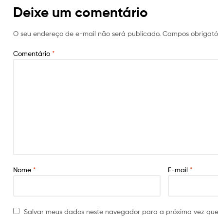
Post
Deixe um comentário
O seu endereço de e-mail não será publicado.
Campos obrigató
Comentário
*
Nome
*
E-mail
*
Salvar meus dados neste navegador para a próxima vez que