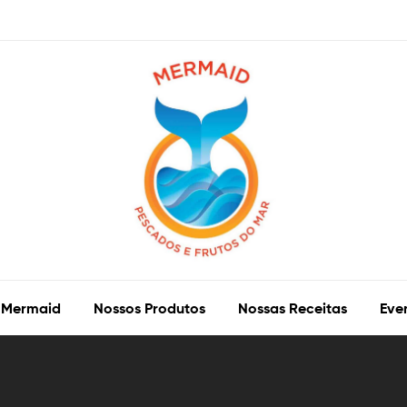
 Mermaid
Nossos Produtos
Nossas Receitas
Eve