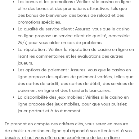
Les bonus et les promotions : Vérifiez si le casino en ligne
offre des bonus et des promotions attractives, tels que
des bonus de bienvenue, des bonus de reload et des
promotions spéciales.
La qualité du service client : Assurez-vous que le casino
en ligne propose un service client de qualité, accessible
24/7, pour vous aider en cas de problème.
La réputation : Vérifiez la réputation du casino en ligne en
lisant les commentaires et les évaluations des autres
joueurs.
Les options de paiement : Assurez-vous que le casino en
ligne propose des options de paiement variées, telles que
des cartes de crédit, des cartes de débit, des services de
paiement en ligne et des transferts bancaires.
La disponibilité des jeux mobiles : Vérifiez si le casino en
ligne propose des jeux mobiles, pour que vous puissiez
jouer partout et à tout moment.
En prenant en compte ces critères clés, vous serez en mesure
de choisir un casino en ligne qui répond à vos attentes et à vos
besoins, et qui vous offrira une expérience de jeu en ligne