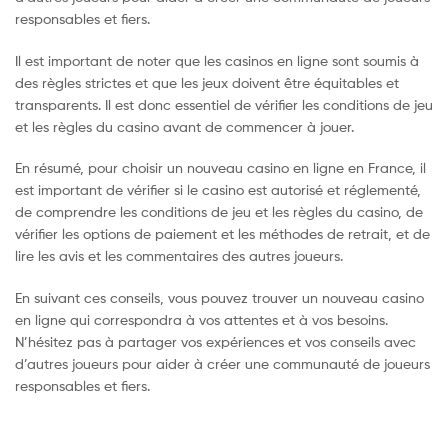
responsables et fiers.
Il est important de noter que les casinos en ligne sont soumis à
des règles strictes et que les jeux doivent être équitables et
transparents. Il est donc essentiel de vérifier les conditions de jeu
et les règles du casino avant de commencer à jouer.
En résumé, pour choisir un nouveau casino en ligne en France, il
est important de vérifier si le casino est autorisé et réglementé,
de comprendre les conditions de jeu et les règles du casino, de
vérifier les options de paiement et les méthodes de retrait, et de
lire les avis et les commentaires des autres joueurs.
En suivant ces conseils, vous pouvez trouver un nouveau casino
en ligne qui correspondra à vos attentes et à vos besoins.
N’hésitez pas à partager vos expériences et vos conseils avec
d’autres joueurs pour aider à créer une communauté de joueurs
responsables et fiers.