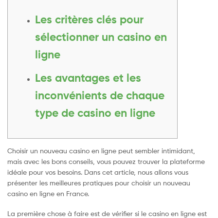
Les critères clés pour
sélectionner un casino en
ligne
Les avantages et les
inconvénients de chaque
type de casino en ligne
Choisir un nouveau casino en ligne peut sembler intimidant,
mais avec les bons conseils, vous pouvez trouver la plateforme
idéale pour vos besoins. Dans cet article, nous allons vous
présenter les meilleures pratiques pour choisir un nouveau
casino en ligne en France.
La première chose à faire est de vérifier si le casino en ligne est