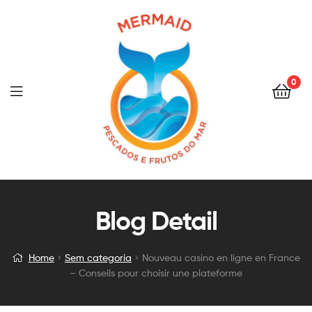
0
Menu
Nouveau
Blog Detail
casino
Home
Sem categoria
Nouveau casino en ligne en France
en
– Conseils pour choisir une plateforme
ligne