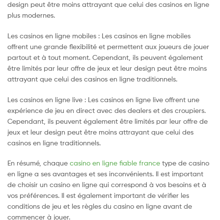
design peut être moins attrayant que celui des casinos en ligne
plus modernes.
Les casinos en ligne mobiles : Les casinos en ligne mobiles
offrent une grande flexibilité et permettent aux joueurs de jouer
partout et à tout moment. Cependant, ils peuvent également
être limités par leur offre de jeux et leur design peut être moins
attrayant que celui des casinos en ligne traditionnels.
Les casinos en ligne live : Les casinos en ligne live offrent une
expérience de jeu en direct avec des dealers et des croupiers.
Cependant, ils peuvent également être limités par leur offre de
jeux et leur design peut être moins attrayant que celui des
casinos en ligne traditionnels.
En résumé, chaque
casino en ligne fiable france
type de casino
en ligne a ses avantages et ses inconvénients. Il est important
de choisir un casino en ligne qui correspond à vos besoins et à
vos préférences. Il est également important de vérifier les
conditions de jeu et les règles du casino en ligne avant de
commencer à jouer.