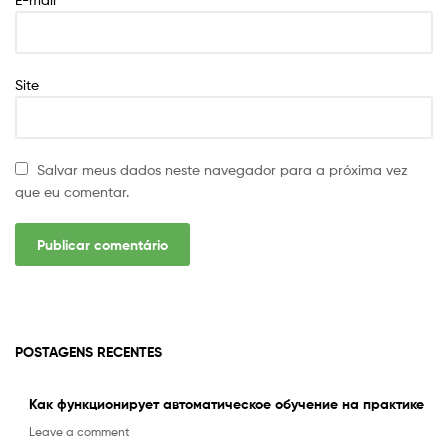
Site
Salvar meus dados neste navegador para a próxima vez
que eu comentar.
POSTAGENS RECENTES
Как функционирует автоматическое обучение на практике
Leave a comment