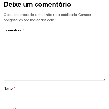
Deixe um comentário
O seu endereço de e-mail não será publicado.
Campos
obrigatórios são marcados com
*
Comentário
*
Nome
*
E-mail
*