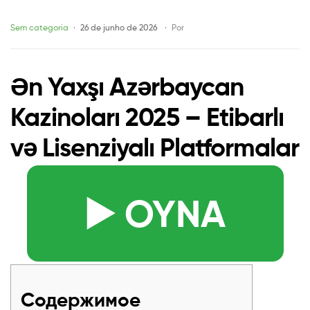
2025
Categories
Sem categoria
26 de junho de 2026
Por
–
Ən Yaxşı Azərbaycan
Etibarlı
Kazinoları 2025 – Etibarlı
və
və Lisenziyalı Platformalar
Lisenziyalı
Platformalar
▶️ OYNA
Содержимое