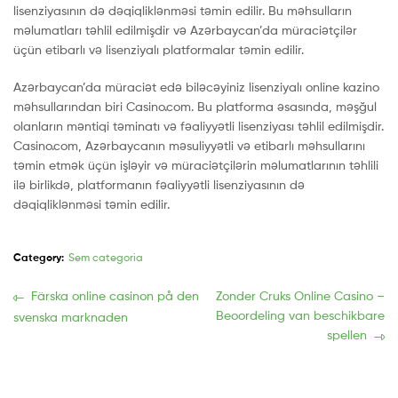
lisenziyasının də dəqiqliklənməsi təmin edilir. Bu məhsulların
məlumatları təhlil edilmişdir və Azərbaycan’da müraciətçilər
üçün etibarlı və lisenziyalı platformalar təmin edilir.
Azərbaycan’da müraciət edə biləcəyiniz lisenziyalı online kazino
məhsullarından biri Casino.com. Bu platforma əsasında, məşğul
olanların məntiqi təminatı və fəaliyyətli lisenziyası təhlil edilmişdir.
Casino.com, Azərbaycanın məsuliyyətli və etibarlı məhsullarını
təmin etmək üçün işləyir və müraciətçilərin məlumatlarının təhlili
ilə birlikdə, platformanın fəaliyyətli lisenziyasının də
dəqiqliklənməsi təmin edilir.
Category:
Sem categoria
Navegação
Previous
Próxima
Färska online casinon på den
Zonder Cruks Online Casino –
post:
publicação:
Beoordeling van beschikbare
svenska marknaden
de
spellen
Post