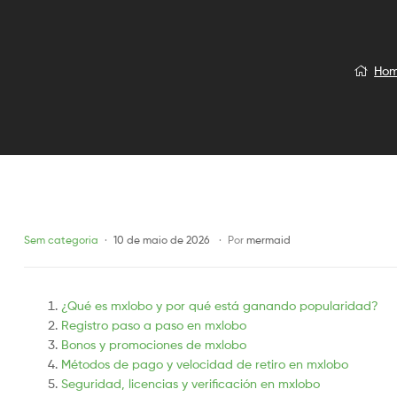
Ho
Categories
Sem categoria
10 de maio de 2026
Por
mermaid
¿Qué es mxlobo y por qué está ganando popularidad?
Registro paso a paso en mxlobo
Bonos y promociones de mxlobo
Métodos de pago y velocidad de retiro en mxlobo
Seguridad, licencias y verificación en mxlobo