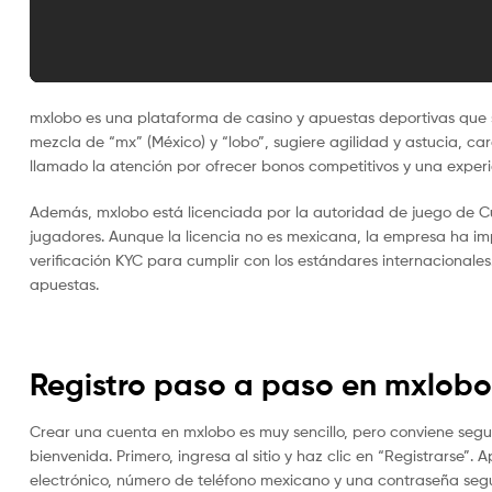
mxlobo es una plataforma de casino y apuestas deportivas que 
mezcla de “mx” (México) y “lobo”, sugiere agilidad y astucia, cara
llamado la atención por ofrecer bonos competitivos y una exper
Además, mxlobo está licenciada por la autoridad de juego de Cu
jugadores. Aunque la licencia no es mexicana, la empresa ha 
verificación KYC para cumplir con los estándares internacionales
apuestas.
Registro paso a paso en mxlobo
Crear una cuenta en mxlobo es muy sencillo, pero conviene seg
bienvenida. Primero, ingresa al sitio y haz clic en “Registrarse
electrónico, número de teléfono mexicano y una contraseña seg