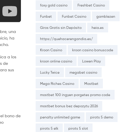
foxy gold casino
Freshbet Casino
Funbet
Funbet Casino
gamblezen
Giros Gratis sin Depósito
heia.es
bre, una
icio, ha
https://quehacerengandia.es/
ucho.
Kroon Casino
kroon casino bonuscode
ica a los
kroon online casino
Lowen Play
s de
para sus
Lucky Twice
megabet casino
Mega Riches Casino
Mostbet
mostbet 100 ingyen porgetes promo code
mostbet bonus bez depozytu 2026
 el bono de
penalty unlimited game
pirots 5 demo
eo
pirots 5 elk
pirots 5 slot