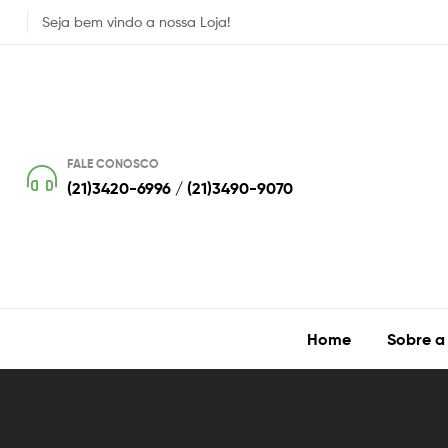
Seja bem vindo a nossa Loja!
FALE CONOSCO
(21)3420-6996 / (21)3490-9070
Home
Sobre a