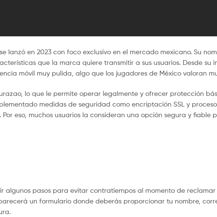
se lanzó en 2023 con foco exclusivo en el mercado mexicano. Su nom
cterísticas que la marca quiere transmitir a sus usuarios. Desde su in
iencia móvil muy pulida, algo que los jugadores de México valoran m
razao, lo que le permite operar legalmente y ofrecer protección bás
implementado medidas de seguridad como encriptación SSL y proceso
. Por eso, muchos usuarios la consideran una opción segura y fiable 
uir algunos pasos para evitar contratiempos al momento de reclamar
”. Aparecerá un formulario donde deberás proporcionar tu nombre, corr
ura.