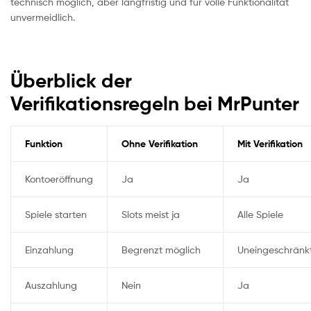
technisch möglich, aber langfristig und für volle Funktionalität
unvermeidlich.
Überblick der
Verifikationsregeln bei MrPunter
Funktion
Ohne Verifikation
Mit Verifikation
Kontoeröffnung
Ja
Ja
Spiele starten
Slots meist ja
Alle Spiele
Einzahlung
Begrenzt möglich
Uneingeschränk
Auszahlung
Nein
Ja