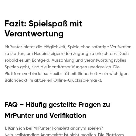
Fazit: Spielspaß mit
Verantwortung
MrPunter bietet die Möglichkeit, Spiele ohne sofortige Verifikation
zu starten, um Neueinsteigern den Zugang zu erleichtern. Doch
sobald es um Echtgeld, Auszahlung und verantwortungsvolles
Spielen geht, sind die Identitätsprüfungen unerlässlich. Die
Plattform verbindet so Flexibilität mit Sicherheit – ein wichtiger
Balanceakt im aktuellen Online-Glücksspielmarkt.
FAQ – Häufig gestellte Fragen zu
MrPunter und Verifikation
1. Kann ich bei MrPunter komplett anonym spielen?
Nein, vollständige Anonymität ist nicht möglich. Die Plattform