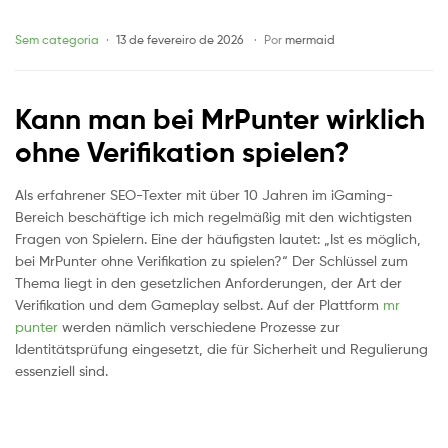
–
Categories
Sem categoria
13 de fevereiro de 2026
Por
mermaid
geht
Kann man bei MrPunter wirklich
das
ohne Verifikation spielen?
wirklich?
Als erfahrener SEO-Texter mit über 10 Jahren im iGaming-
Bereich beschäftige ich mich regelmäßig mit den wichtigsten
Fragen von Spielern. Eine der häufigsten lautet: „Ist es möglich,
bei MrPunter ohne Verifikation zu spielen?“ Der Schlüssel zum
Thema liegt in den gesetzlichen Anforderungen, der Art der
Verifikation und dem Gameplay selbst. Auf der Plattform
mr
punter
werden nämlich verschiedene Prozesse zur
Identitätsprüfung eingesetzt, die für Sicherheit und Regulierung
essenziell sind.