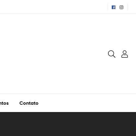
ntos
Contato