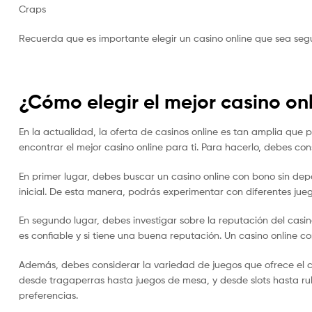
Craps
Recuerda que es importante elegir un casino online que sea segu
¿Cómo elegir el mejor casino onl
En la actualidad, la oferta de casinos online es tan amplia q
encontrar el mejor casino online para ti. Para hacerlo, debes con
En primer lugar, debes buscar un casino online con bono sin depó
inicial. De esta manera, podrás experimentar con diferentes jueg
En segundo lugar, debes investigar sobre la reputación del casin
es confiable y si tiene una buena reputación. Un casino online c
Además, debes considerar la variedad de juegos que ofrece el c
desde tragaperras hasta juegos de mesa, y desde slots hasta ru
preferencias.