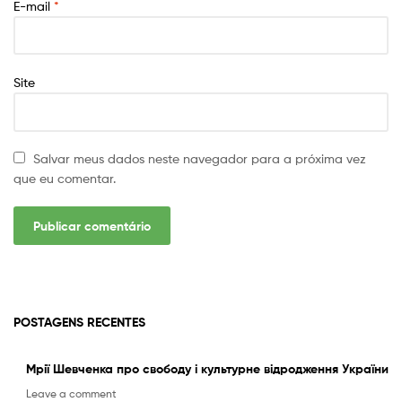
E-mail
*
Site
Salvar meus dados neste navegador para a próxima vez
que eu comentar.
POSTAGENS RECENTES
Мрії Шевченка про свободу і культурне відродження України
Leave a comment