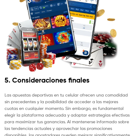
5. Consideraciones finales
Las apuestas deportivas en tu celular ofrecen una comodidad
sin precedentes y la posibilidad de acceder a las mejores
cuotas en cualquier momento. Sin embargo, es fundamental
elegir la plataforma adecuada y adoptar estrategias efectivas
para maximizar tus ganancias. Al mantenerse informado sobre
las tendencias actuales y aprovechar las promociones
disponibles, los apostadores pueden mejorar significativamente