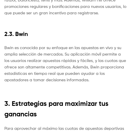
promociones regulares y bonificaciones para nuevos usuarios, lo
que puede ser un gran incentivo para registrarse.
2.3. Bwin
Bwin es conocida por su enfoque en las apuestas en vivo y su
amplia selección de mercados. Su aplicación móvil permite a
los usuarios realizar apuestas rápidas y fáciles, y las cuotas que
ofrece son altamente competitivas. Además, Bwin proporciona
estadísticas en tiempo real que pueden ayudar a los
apostadores a tomar decisiones informadas.
3. Estrategias para maximizar tus
ganancias
Para aprovechar al máximo las cuotas de apuestas deportivas