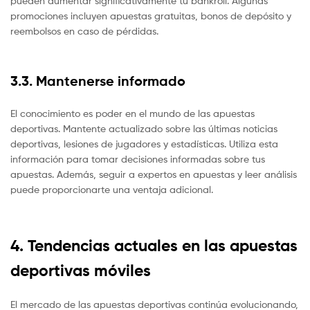
pueden aumentar significativamente tu bankroll. Algunas
promociones incluyen apuestas gratuitas, bonos de depósito y
reembolsos en caso de pérdidas.
3.3. Mantenerse informado
El conocimiento es poder en el mundo de las apuestas
deportivas. Mantente actualizado sobre las últimas noticias
deportivas, lesiones de jugadores y estadísticas. Utiliza esta
información para tomar decisiones informadas sobre tus
apuestas. Además, seguir a expertos en apuestas y leer análisis
puede proporcionarte una ventaja adicional.
4. Tendencias actuales en las apuestas
deportivas móviles
El mercado de las apuestas deportivas continúa evolucionando,