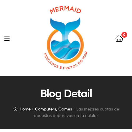
0
Menu
Las
Blog Detail
mejores
Home
Computers, Games
Las mejores cuotas de
cuotas
apuestas deportivas en tu celular
de