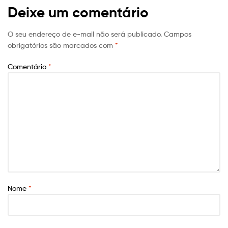
Deixe um comentário
O seu endereço de e-mail não será publicado.
Campos
obrigatórios são marcados com
*
Comentário
*
Nome
*