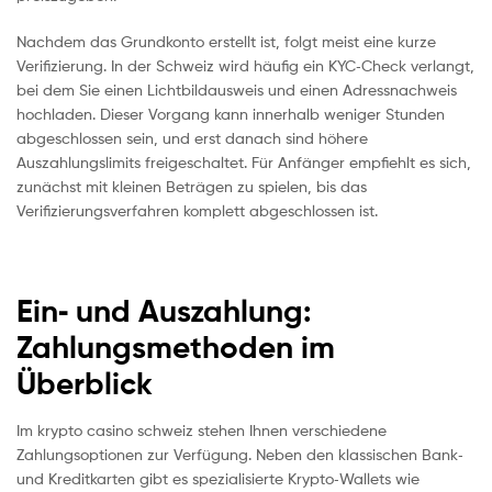
Nachdem das Grundkonto erstellt ist, folgt meist eine kurze
Verifizierung. In der Schweiz wird häufig ein KYC‑Check verlangt,
bei dem Sie einen Lichtbildausweis und einen Adressnachweis
hochladen. Dieser Vorgang kann innerhalb weniger Stunden
abgeschlossen sein, und erst danach sind höhere
Auszahlungslimits freigeschaltet. Für Anfänger empfiehlt es sich,
zunächst mit kleinen Beträgen zu spielen, bis das
Verifizierungsverfahren komplett abgeschlossen ist.
Ein‑ und Auszahlung:
Zahlungsmethoden im
Überblick
Im krypto casino schweiz stehen Ihnen verschiedene
Zahlungsoptionen zur Verfügung. Neben den klassischen Bank‑
und Kreditkarten gibt es spezialisierte Krypto‑Wallets wie