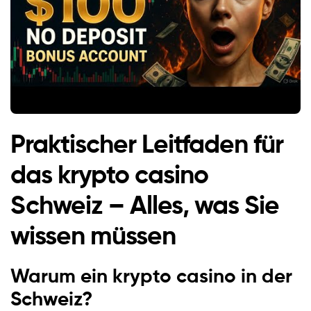
Praktischer Leitfaden für
das krypto casino
Schweiz – Alles, was Sie
wissen müssen
Warum ein krypto casino in der
Schweiz?