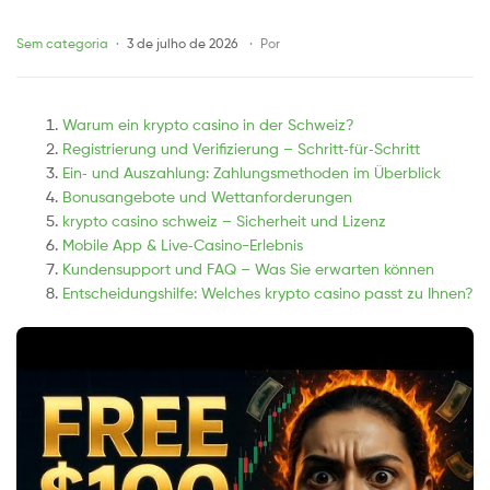
Categories
Sem categoria
3 de julho de 2026
Por
Warum ein krypto casino in der Schweiz?
Registrierung und Verifizierung – Schritt‑für‑Schritt
Ein‑ und Auszahlung: Zahlungsmethoden im Überblick
Bonusangebote und Wettanforderungen
krypto casino schweiz – Sicherheit und Lizenz
Mobile App & Live‑Casino-Erlebnis
Kundensupport und FAQ – Was Sie erwarten können
Entscheidungshilfe: Welches krypto casino passt zu Ihnen?