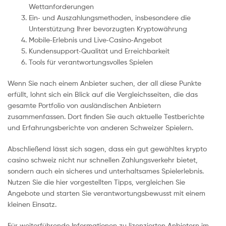
Wettanforderungen
Ein‑ und Auszahlungsmethoden, insbesondere die
Unterstützung Ihrer bevorzugten Kryptowährung
Mobile‑Erlebnis und Live‑Casino‑Angebot
Kundensupport‑Qualität und Erreichbarkeit
Tools für verantwortungsvolles Spielen
Wenn Sie nach einem Anbieter suchen, der all diese Punkte
erfüllt, lohnt sich ein Blick auf die Vergleichsseiten, die das
gesamte Portfolio von ausländischen Anbietern
zusammenfassen. Dort finden Sie auch aktuelle Testberichte
und Erfahrungsberichte von anderen Schweizer Spielern.
Abschließend lässt sich sagen, dass ein gut gewähltes krypto
casino schweiz nicht nur schnellen Zahlungsverkehr bietet,
sondern auch ein sicheres und unterhaltsames Spielerlebnis.
Nutzen Sie die hier vorgestellten Tipps, vergleichen Sie
Angebote und starten Sie verantwortungsbewusst mit einem
kleinen Einsatz.
Für weiterführende Informationen zu lizenzierten Anbietern im