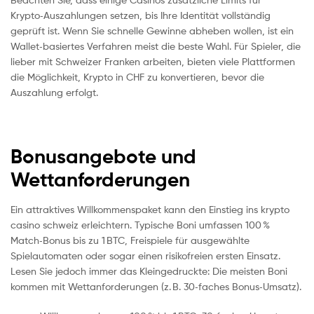
Krypto‑Auszahlungen setzen, bis Ihre Identität vollständig
geprüft ist. Wenn Sie schnelle Gewinne abheben wollen, ist ein
Wallet‑basiertes Verfahren meist die beste Wahl. Für Spieler, die
lieber mit Schweizer Franken arbeiten, bieten viele Plattformen
die Möglichkeit, Krypto in CHF zu konvertieren, bevor die
Auszahlung erfolgt.
Bonusangebote und
Wettanforderungen
Ein attraktives Willkommenspaket kann den Einstieg ins krypto
casino schweiz erleichtern. Typische Boni umfassen 100 %
Match‑Bonus bis zu 1 BTC, Freispiele für ausgewählte
Spielautomaten oder sogar einen risikofreien ersten Einsatz.
Lesen Sie jedoch immer das Kleingedruckte: Die meisten Boni
kommen mit Wettanforderungen (z. B. 30‑faches Bonus‑Umsatz).