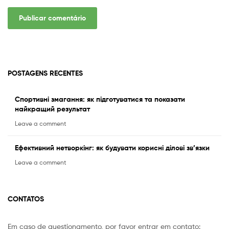
POSTAGENS RECENTES
Спортивні змагання: як підготуватися та показати
найкращий результат
Leave a comment
Ефективний нетворкінг: як будувати корисні ділові зв’язки
Leave a comment
CONTATOS
Em caso de questionamento, por favor entrar em contato: