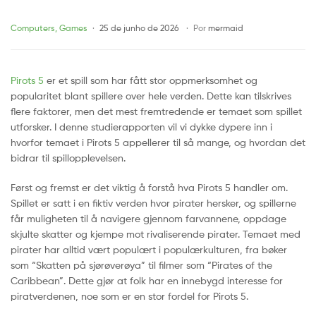
5
Categories
Computers, Games
25 de junho de 2026
Por
mermaid
fenger
Pirots 5
er et spill som har fått stor oppmerksomhet og
spillere
popularitet blant spillere over hele verden. Dette kan tilskrives
flere faktorer, men det mest fremtredende er temaet som spillet
over
utforsker. I denne studierapporten vil vi dykke dypere inn i
hvorfor temaet i Pirots 5 appellerer til så mange, og hvordan det
hele
bidrar til spillopplevelsen.
verden
Først og fremst er det viktig å forstå hva Pirots 5 handler om.
Spillet er satt i en fiktiv verden hvor pirater hersker, og spillerne
får muligheten til å navigere gjennom farvannene, oppdage
skjulte skatter og kjempe mot rivaliserende pirater. Temaet med
pirater har alltid vært populært i populærkulturen, fra bøker
som “Skatten på sjørøverøya” til filmer som “Pirates of the
Caribbean”. Dette gjør at folk har en innebygd interesse for
piratverdenen, noe som er en stor fordel for Pirots 5.