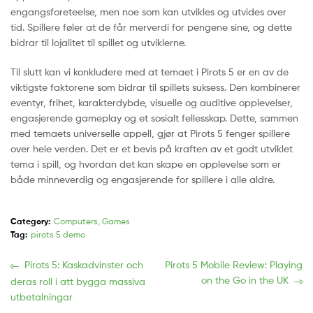
engangsforeteelse, men noe som kan utvikles og utvides over
tid. Spillere føler at de får merverdi for pengene sine, og dette
bidrar til lojalitet til spillet og utviklerne.
Til slutt kan vi konkludere med at temaet i Pirots 5 er en av de
viktigste faktorene som bidrar til spillets suksess. Den kombinerer
eventyr, frihet, karakterdybde, visuelle og auditive opplevelser,
engasjerende gameplay og et sosialt fellesskap. Dette, sammen
med temaets universelle appell, gjør at Pirots 5 fenger spillere
over hele verden. Det er et bevis på kraften av et godt utviklet
tema i spill, og hvordan det kan skape en opplevelse som er
både minneverdig og engasjerende for spillere i alle aldre.
Category:
Computers, Games
Tag:
pirots 5 demo
Navegação
Previous
Próxima
Pirots 5: Kaskadvinster och
Pirots 5 Mobile Review: Playing
post:
publicação:
on the Go in the UK
deras roll i att bygga massiva
de
utbetalningar