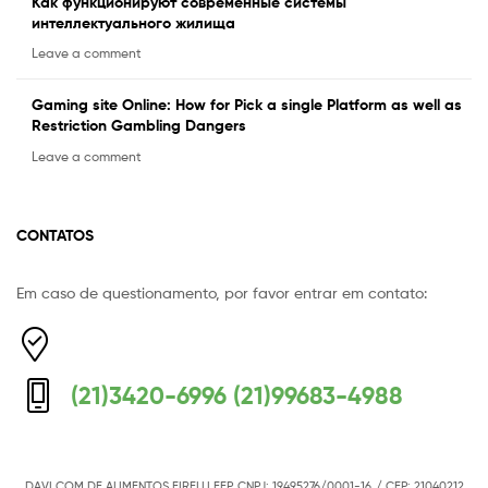
Как функционируют современные системы
интеллектуального жилища
Leave a comment
Gaming site Online: How for Pick a single Platform as well as
Restriction Gambling Dangers
Leave a comment
CONTATOS
Em caso de questionamento, por favor entrar em contato:
Equipe Mermaid
Responderemos o mais breve possível
(21)3420-6996 (21)99683-4988
DAVI COM DE ALIMENTOS EIRELLI EEP
CNPJ: 19495276/0001-16
/ CEP: 21040212