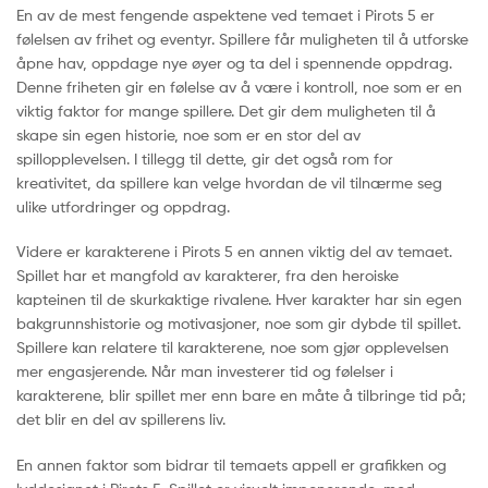
En av de mest fengende aspektene ved temaet i Pirots 5 er
følelsen av frihet og eventyr. Spillere får muligheten til å utforske
åpne hav, oppdage nye øyer og ta del i spennende oppdrag.
Denne friheten gir en følelse av å være i kontroll, noe som er en
viktig faktor for mange spillere. Det gir dem muligheten til å
skape sin egen historie, noe som er en stor del av
spillopplevelsen. I tillegg til dette, gir det også rom for
kreativitet, da spillere kan velge hvordan de vil tilnærme seg
ulike utfordringer og oppdrag.
Videre er karakterene i Pirots 5 en annen viktig del av temaet.
Spillet har et mangfold av karakterer, fra den heroiske
kapteinen til de skurkaktige rivalene. Hver karakter har sin egen
bakgrunnshistorie og motivasjoner, noe som gir dybde til spillet.
Spillere kan relatere til karakterene, noe som gjør opplevelsen
mer engasjerende. Når man investerer tid og følelser i
karakterene, blir spillet mer enn bare en måte å tilbringe tid på;
det blir en del av spillerens liv.
En annen faktor som bidrar til temaets appell er grafikken og