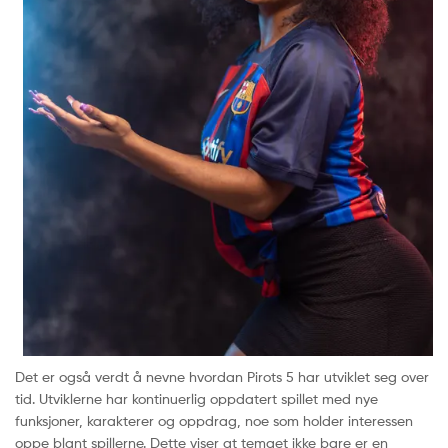
Det er også verdt å nevne hvordan Pirots 5 har utviklet seg over
tid. Utviklerne har kontinuerlig oppdatert spillet med nye
funksjoner, karakterer og oppdrag, noe som holder interessen
oppe blant spillerne. Dette viser at temaet ikke bare er en