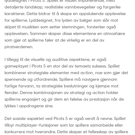
lyddesignet i Pirots 5. Spillet er visuelt imponerende, med
detaljerte landskap, realistiske vannbevegelser og fargerike
karakterer. Dette bidrar til å skape en oppslukende opplevelse
for spillerne. Lyddesignet, fra lyden av bølger som slår mot
skipet til musikken som setter stemningen, forsterker også
opplevelsen. Sammen skaper disse elementene en atmosfære
som gjør at spillerne føler at de virkelig er en del av
piratverdenen.
I tillegg til de visuelle og auditive aspektene, er også
gameplayet i Pirots 5 en stor del av temaets suksess. Spillet
kombinerer strategiske elementer med action, noe som gjør det
spennende og utfordrende. Spillere må navigere gjennom
farlige farvann, ta strategiske beslutninger og kjempe mot
fiender. Denne kombinasjonen av strategi og action holder
spillerne engasjert og gir dem en følelse av prestasjon når de
lykkes i oppdragene sine.
Det sosiale aspektet ved Pirots 5 er også verdt å nevne. Spillet
tilbyr multiplayer-funksjoner som lar spillere samarbeide eller
konkurrere mot hverandre. Dette skaper et fellesskap av spillere