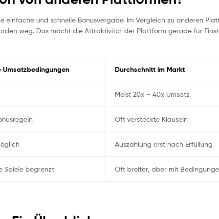
e einfache und schnelle Bonusvergabe. Im Vergleich zu anderen Plat
ürden weg. Das macht die Attraktivität der Plattform gerade für Eins
e Umsatzbedingungen
Durchschnitt im Markt
Meist 20x – 40x Umsatz
onusregeln
Oft versteckte Klauseln
öglich
Auszahlung erst nach Erfüllung
e Spiele begrenzt
Oft breiter, aber mit Bedingung