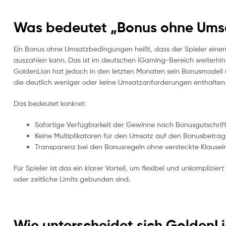
Was bedeutet „Bonus ohne Ums
Ein Bonus ohne Umsatzbedingungen heißt, dass der Spieler eine
auszahlen kann. Das ist im deutschen iGaming-Bereich weiterhin 
GoldenLion hat jedoch in den letzten Monaten sein Bonusmodell ü
die deutlich weniger oder keine Umsatzanforderungen enthalten
Das bedeutet konkret:
Sofortige Verfügbarkeit der Gewinne nach Bonusgutschrif
Keine Multiplikatoren für den Umsatz auf den Bonusbetrag
Transparenz bei den Bonusregeln ohne versteckte Klausel
Für Spieler ist das ein klarer Vorteil, um flexibel und unkomplizie
oder zeitliche Limits gebunden sind.
Wie unterscheidet sich GoldenL