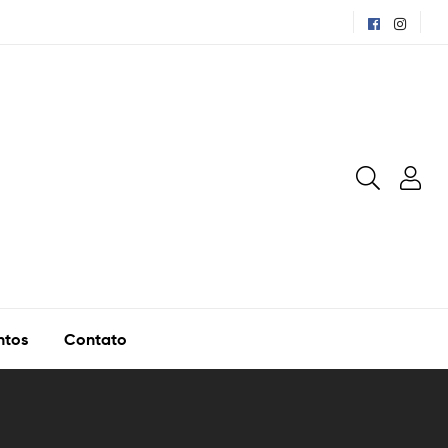
ntos
Contato