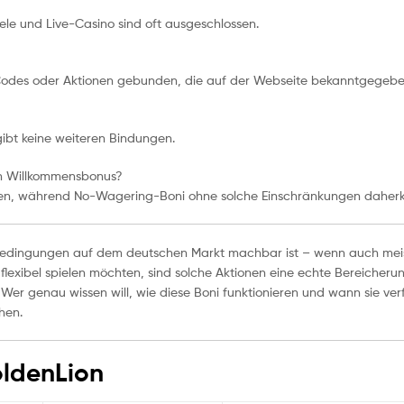
iele und Live-Casino sind oft ausgeschlossen.
Codes oder Aktionen gebunden, die auf der Webseite bekanntgegeb
ibt keine weiteren Bindungen.
en Willkommensbonus?
gen, während No-Wagering-Boni ohne solche Einschränkungen dahe
bedingungen auf dem deutschen Markt machbar ist – wenn auch mei
d flexibel spielen möchten, sind solche Aktionen eine echte Bereicher
 Wer genau wissen will, wie diese Boni funktionieren und wann sie ve
hen.
oldenLion