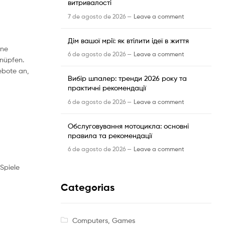
витривалості
7 de agosto de 2026 —
Leave a comment
Дім вашої мрії: як втілити ідеї в життя
nne
6 de agosto de 2026 —
Leave a comment
knüpfen.
ebote an,
Вибір шпалер: тренди 2026 року та
практичні рекомендації
6 de agosto de 2026 —
Leave a comment
Обслуговування мотоцикла: основні
правила та рекомендації
6 de agosto de 2026 —
Leave a comment
 Spiele
Categorias
Computers, Games