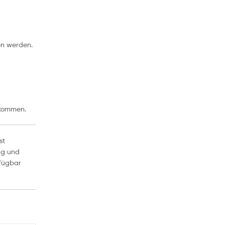
en werden.
rkommen.
st
ung und
rfügbar