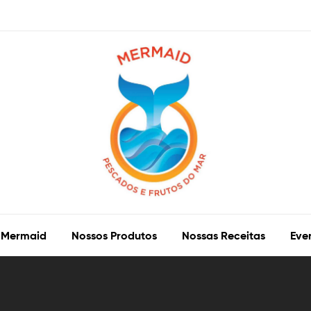
 Mermaid
Nossos Produtos
Nossas Receitas
Eve