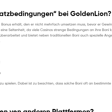
atzbedingungen“ bei GoldenLion?
n Bonus erhält, den er nicht mehrfach umsetzen muss, bevor er Gewi
eine Seltenheit, da viele Casinos strenge Bedingungen an ihre Boni 
berarbeitet und bietet neben traditionellen Boni auch spezielle Ang
.
t
n
rt zu spielen. Dabei ist zu beachten, dass solche Boni oft an bestimmte
ion von anderen Plattformen?