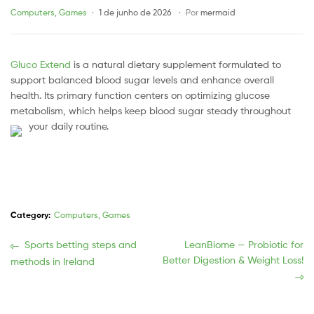
Categories
Computers, Games
1 de junho de 2026
Por
mermaid
Gluco Extend
is a natural dietary supplement formulated to
support balanced blood sugar levels and enhance overall
health. Its primary function centers on optimizing glucose
metabolism, which helps keep blood sugar steady throughout
your daily routine.
Category:
Computers, Games
Navegação
Previous
Próxima
Sports betting steps and
LeanBiome — Probiotic for
post:
publicação:
Better Digestion & Weight Loss!
methods in Ireland
de
Post