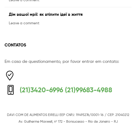
Дім вашої мрії: як втілити ідеї в життя
Leave a comment
CONTATOS
Em caso de questionamento, por favor entrar em contato:
Equipe Mermaid
Responderemos o mais breve possível
(21)3420-6996 (21)99683-4988
DAVI COM DE ALIMENTOS EIRELLI EEP
CNPJ: 19495276/0001-16
/ CEP: 21040212
Av. Guilherme Maxwell, nº 172 - Bonsucesso - Rio de Janeiro - RJ