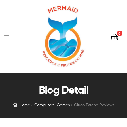
0
Menu
Gluco
Blog Detail
Extend
Home
Computers, Games
Gluco Extend Reviews
Reviews