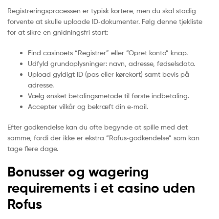
Registreringsprocessen er typisk kortere, men du skal stadig
forvente at skulle uploade ID‑dokumenter. Følg denne tjekliste
for at sikre en gnidningsfri start:
Find casinoets “Registrer” eller “Opret konto” knap.
Udfyld grundoplysninger: navn, adresse, fødselsdato.
Upload gyldigt ID (pas eller kørekort) samt bevis på
adresse.
Vælg ønsket betalingsmetode til første indbetaling.
Accepter vilkår og bekræft din e‑mail.
Efter godkendelse kan du ofte begynde at spille med det
samme, fordi der ikke er ekstra “Rofus‑godkendelse” som kan
tage flere dage.
Bonusser og wagering
requirements i et casino uden
Rofus