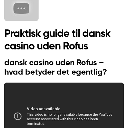
Praktisk guide til dansk
casino uden Rofus
dansk casino uden Rofus –
hvad betyder det egentlig?