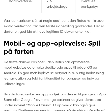
Bankoverførsel
2-5
Eventuelt
arbejdsdage
bankgebyr
Vær opmærksom på, at nogle casinoer uden Rofus kan kræve
ekstra verifikation, før den første udbetaling godkendes. Det er
derfor en god idé at have legitime ID‑dokumenter klar.
Mobil- og app-oplevelse: Spil
på farten
De fleste danske casinoer uden Rofus har optimerede
mobilwebsites og enkelte dedikerede apps til både iOS og
Android. En god mobiloplevelse betyder bl.a. hurtig indlæsning,
let navigation og fuld funktionalitet for bonusser og ind- og
udbetalinger.
Hvis du foretrækker en app, så tjek om den er tilgængelig i App
Store eller Google Play – mange casinoer udgiver deres app
under navnet “Mobile Casino”. Et app‑miljø kan også give
push‑notifikationer om nye kampagner, så du aldrig går glip af