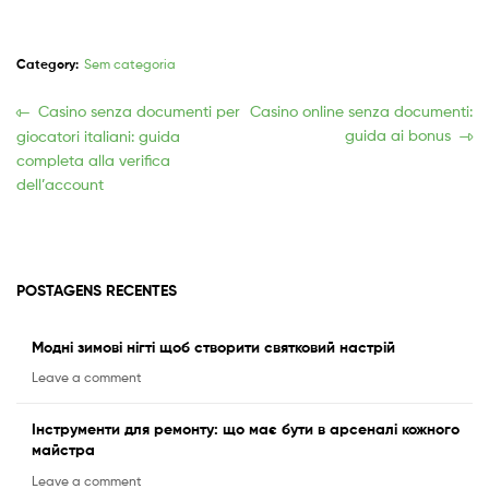
Category:
Sem categoria
Navegação
Previous
Próxima
Casino senza documenti per
Casino online senza documenti:
post:
publicação:
guida ai bonus
giocatori italiani: guida
de
completa alla verifica
Post
dell’account
POSTAGENS RECENTES
Модні зимові нігті щоб створити святковий настрій
Leave a comment
Інструменти для ремонту: що має бути в арсеналі кожного
майстра
Leave a comment