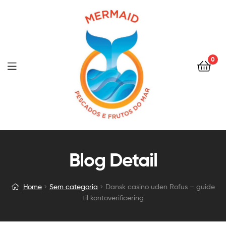
0
Menu
Dansk
Blog Detail
casino
Home
Sem categoria
Dansk casino uden Rofus – guide
uden
til kontoverificering
Rofus