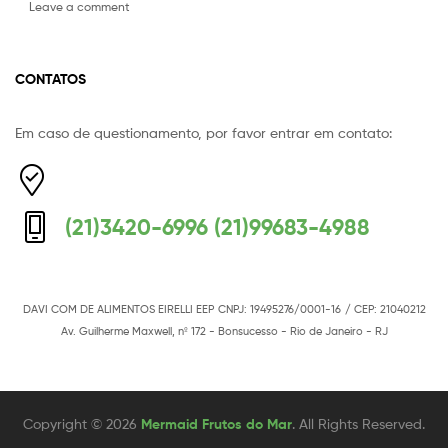
Leave a comment
CONTATOS
Em caso de questionamento, por favor entrar em contato:
Equipe Mermaid
Responderemos o mais breve possível
(21)3420-6996 (21)99683-4988
DAVI COM DE ALIMENTOS EIRELLI EEP
CNPJ: 19495276/0001-16
/ CEP: 21040212
Av. Guilherme Maxwell, nº 172 - Bonsucesso - Rio de Janeiro - RJ
Copyright © 2026
Mermaid Frutos do Mar
. All Rights Reserved.