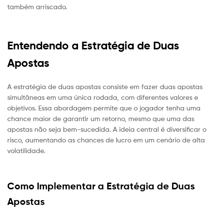
também arriscado.
Entendendo a Estratégia de Duas
Apostas
A estratégia de duas apostas consiste em fazer duas apostas
simultâneas em uma única rodada, com diferentes valores e
objetivos. Essa abordagem permite que o jogador tenha uma
chance maior de garantir um retorno, mesmo que uma das
apostas não seja bem-sucedida. A ideia central é diversificar o
risco, aumentando as chances de lucro em um cenário de alta
volatilidade.
Como Implementar a Estratégia de Duas
Apostas