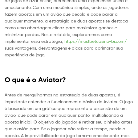
de jogos de azar online, oferecendo uma experiência única e
emocionante. Com uma mecânica simples, onde os jogadores
fazem apostas em um avião que decola e pode parar a
qualquer momento, a estratégia de duas apostas se destaca
como uma abordagem eficaz para maximizar ganhos e
minimizar perdas. Neste relatório, exploraremos como
implementar essa estratégia,
https://mostbetcasino-br.com/
suas vantagens, desvantagens e dicas para aprimorar sua
experiência de jogo.
O que é o Aviator?
Antes de mergulharmos na estratégia de duas apostas, é
importante entender o funcionamento básico do Aviator. O jogo
é baseado em um gráfico que representa a ascensão de um
avião, que pode parar em qualquer ponto, multiplicando a
aposta inicial. O objetivo do jogador é retirar seu dinheiro antes
que o avião pare. Se o jogador não retirar a tempo, perde a
aposta. A imprevisibilidade do jogo torna-o emocionante, mas