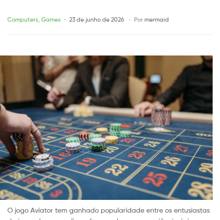
de
Categories
Computers, Games
23 de junho de 2026
Por
mermaid
duas
apostas
no
Aviator
O jogo Aviator tem ganhado popularidade entre os entusiastas