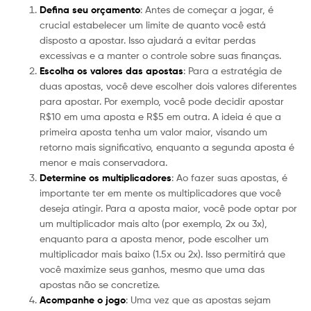
Defina seu orçamento
: Antes de começar a jogar, é
crucial estabelecer um limite de quanto você está
disposto a apostar. Isso ajudará a evitar perdas
excessivas e a manter o controle sobre suas finanças.
Escolha os valores das apostas
: Para a estratégia de
duas apostas, você deve escolher dois valores diferentes
para apostar. Por exemplo, você pode decidir apostar
R$10 em uma aposta e R$5 em outra. A ideia é que a
primeira aposta tenha um valor maior, visando um
retorno mais significativo, enquanto a segunda aposta é
menor e mais conservadora.
Determine os multiplicadores
: Ao fazer suas apostas, é
importante ter em mente os multiplicadores que você
deseja atingir. Para a aposta maior, você pode optar por
um multiplicador mais alto (por exemplo, 2x ou 3x),
enquanto para a aposta menor, pode escolher um
multiplicador mais baixo (1.5x ou 2x). Isso permitirá que
você maximize seus ganhos, mesmo que uma das
apostas não se concretize.
Acompanhe o jogo
: Uma vez que as apostas sejam