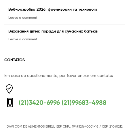
Веб-розробка 2026: фреймворки та технології
Leave a comment
Виховання дітей: поради для сучасних батьків
Leave a comment
CONTATOS
Em caso de questionamento, por favor entrar em contato:
Equipe Mermaid
Responderemos o mais breve possível
(21)3420-6996 (21)99683-4988
DAVI COM DE ALIMENTOS EIRELLI EEP
CNPJ: 19495276/0001-16
/ CEP: 21040212