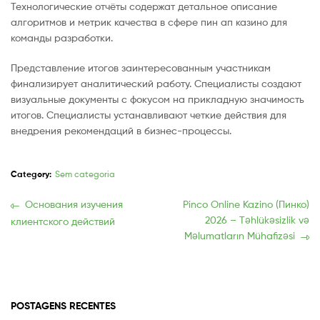
Технологические отчёты содержат детальное описание
алгоритмов и метрик качества в сфере пин ап казино для
команды разработки.
Представление итогов заинтересованным участникам
финализирует аналитический работу. Специалисты создают
визуальные документы с фокусом на прикладную значимость
итогов. Специалисты устанавливают четкие действия для
внедрения рекомендаций в бизнес-процессы.
Category:
Sem categoria
Navegação
Previous
Próxima
Основания изучения
Pinco Online Kazino (Пинко)
post:
publicação:
2026 – Təhlükəsizlik və
клиентского действий
de
Məlumatların Mühafizəsi
Post
POSTAGENS RECENTES