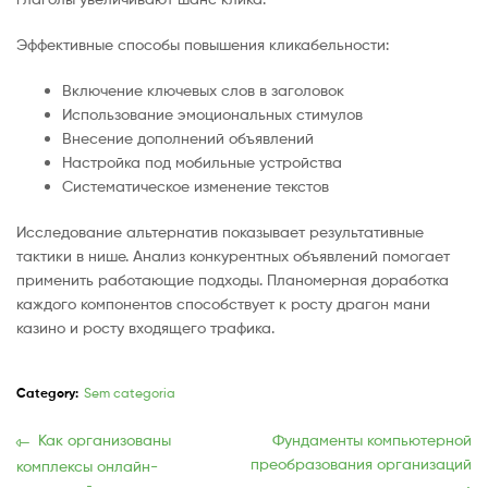
Эффективные способы повышения кликабельности:
Включение ключевых слов в заголовок
Использование эмоциональных стимулов
Внесение дополнений объявлений
Настройка под мобильные устройства
Систематическое изменение текстов
Исследование альтернатив показывает результативные
тактики в нише. Анализ конкурентных объявлений помогает
применить работающие подходы. Планомерная доработка
каждого компонентов способствует к росту драгон мани
казино и росту входящего трафика.
Category:
Sem categoria
Navegação
Previous
Próxima
Как организованы
Фундаменты компьютерной
post:
publicação:
преобразования организаций
комплексы онлайн-
de