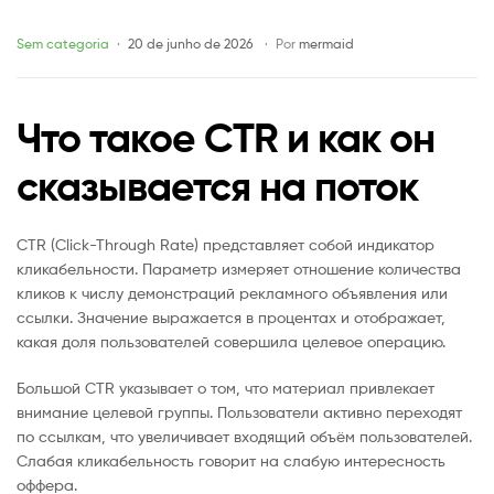
как
Categories
Sem categoria
20 de junho de 2026
Por
mermaid
он
Что такое CTR и как он
сказывается
сказывается на поток
на
поток
CTR (Click-Through Rate) представляет собой индикатор
кликабельности. Параметр измеряет отношение количества
кликов к числу демонстраций рекламного объявления или
ссылки. Значение выражается в процентах и отображает,
какая доля пользователей совершила целевое операцию.
Большой CTR указывает о том, что материал привлекает
внимание целевой группы. Пользователи активно переходят
по ссылкам, что увеличивает входящий объём пользователей.
Слабая кликабельность говорит на слабую интересность
оффера.