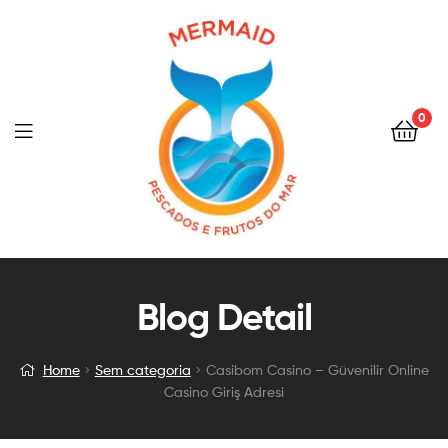
0
Menu
Casibom
Blog Detail
Casino
Home
Sem categoria
Casibom Casino – Güvenilir Online
–
Casino Giriş Adresi
Güvenilir