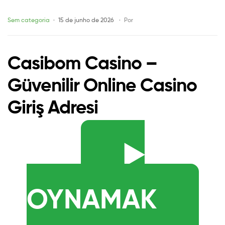
Online
Categories
Sem categoria
15 de junho de 2026
Por
Casino
Casibom Casino –
Giriş
Güvenilir Online Casino
Adresi
Giriş Adresi
▶️
OYNAMAK