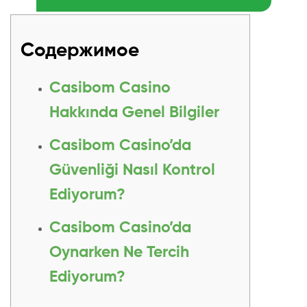
Содержимое
Casibom Casino
Hakkında Genel Bilgiler
Casibom Casino’da
Güvenliği Nasıl Kontrol
Ediyorum?
Casibom Casino’da
Oynarken Ne Tercih
Ediyorum?