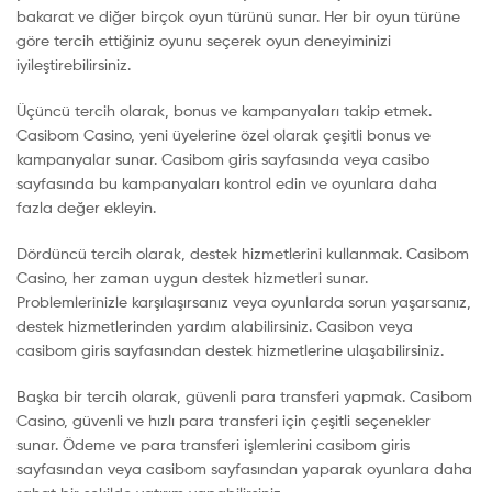
bakarat ve diğer birçok oyun türünü sunar. Her bir oyun türüne
göre tercih ettiğiniz oyunu seçerek oyun deneyiminizi
iyileştirebilirsiniz.
Üçüncü tercih olarak, bonus ve kampanyaları takip etmek.
Casibom Casino, yeni üyelerine özel olarak çeşitli bonus ve
kampanyalar sunar. Casibom giris sayfasında veya casibo
sayfasında bu kampanyaları kontrol edin ve oyunlara daha
fazla değer ekleyin.
Dördüncü tercih olarak, destek hizmetlerini kullanmak. Casibom
Casino, her zaman uygun destek hizmetleri sunar.
Problemlerinizle karşılaşırsanız veya oyunlarda sorun yaşarsanız,
destek hizmetlerinden yardım alabilirsiniz. Casibon veya
casibom giris sayfasından destek hizmetlerine ulaşabilirsiniz.
Başka bir tercih olarak, güvenli para transferi yapmak. Casibom
Casino, güvenli ve hızlı para transferi için çeşitli seçenekler
sunar. Ödeme ve para transferi işlemlerini casibom giris
sayfasından veya casibom sayfasından yaparak oyunlara daha