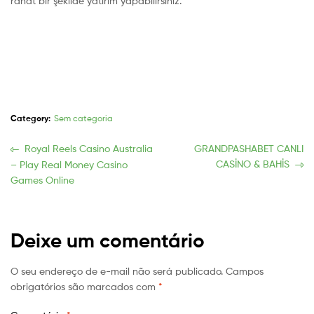
rahat bir şekilde yatırım yapabilirsiniz.
Category:
Sem categoria
Navegação
Previous
Próxima
Royal Reels Casino Australia
GRANDPASHABET CANLI
post:
publicação:
CASİNO & BAHİS
– Play Real Money Casino
de
Games Online
Post
Deixe um comentário
O seu endereço de e-mail não será publicado.
Campos
obrigatórios são marcados com
*