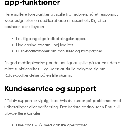
app‑funktioner
Flere spillere foretrækker at spille fra mobilen, så et responsivt
webdesign eller en dedikeret app er essentielt. Kig efter
casinoer, der tilbyder:
Let tilgængelige indbetalingsknapper.
Live casino‑stream i høj kvalitet.
Push‑notifikationer om bonusser og kampagner.
En god mobiloplevelse gør det muligt at spille på farten uden at
miste funktionalitet – og uden at skulle bekymre sig om
Rofus‑godkendelse på en lille skærm.
Kundeservice og support
Effektiv support er vigtig, især hvis du støder på problemer med
udbetalinger eller verificering. Det bedste casino uden Rofus vil
tilbyde flere kanaler:
Live‑chat 24/7 med danske operatører.