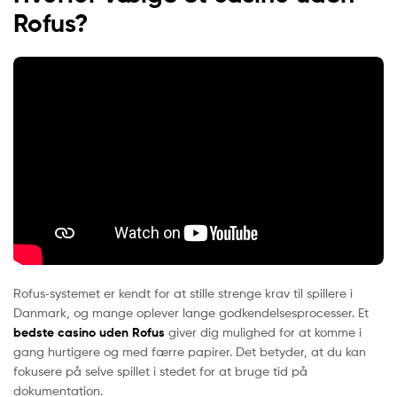
Rofus?
Rofus‑systemet er kendt for at stille strenge krav til spillere i
Danmark, og mange oplever lange godkendelsesprocesser. Et
bedste casino uden Rofus
giver dig mulighed for at komme i
gang hurtigere og med færre papirer. Det betyder, at du kan
fokusere på selve spillet i stedet for at bruge tid på
dokumentation.