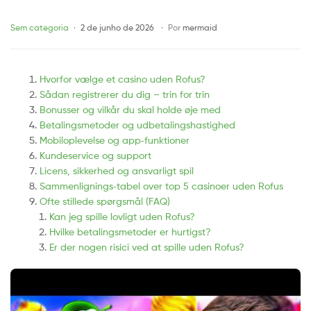
2026
Categories
Sem categoria
2 de junho de 2026
Por
mermaid
–
Hvorfor vælge et casino uden Rofus?
guide
Sådan registrerer du dig – trin for trin
Bonusser og vilkår du skal holde øje med
til
Betalingsmetoder og udbetalingshastighed
Mobiloplevelse og app‑funktioner
bonus,
Kundeservice og support
Licens, sikkerhed og ansvarligt spil
betaling
Sammenlignings‑tabel over top 5 casinoer uden Rofus
Ofte stillede spørgsmål (FAQ)
og
Kan jeg spille lovligt uden Rofus?
Hvilke betalingsmetoder er hurtigst?
mobil
Er der nogen risici ved at spille uden Rofus?