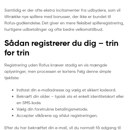
Samtidig er der ofte ekstra incitamenter fra udbydere, som vil
tiltrække nye spillere med bonusser, der ikke er bundet til
Rofus‑godkendelse. Det giver en mere fleksibel spilleregistrering,
hurtigere udbetalinger og ofte bedre velkomsttilbud.
Sådan registrerer du dig – trin
for trin
Registrering uden Rofus kræver stadig en vis mængde
oplysninger, men processen er kortere. Følg denne simple
tjekliste:
Indtast din e‑mailadresse og vælg et sikkert kodeord.
Bekræft din alder – typisk via et enkelt identitetskort eller
en SMS‑kode.
Vælg din foretrukne betalingsmetode.
Accepter vilkårene og afslut registreringen.
Efter du har bekræftet din e‑mail, vil du normalt få adgang til