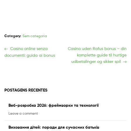
Category:
Sem categoria
Navegação
Previous
Próxima
Casino online senza
Casino uden Rofus bonus – din
post:
publicação:
komplette guide til hurtige
documenti: guida ai bonus
de
udbetalinger og sikker spil
Post
POSTAGENS RECENTES
Веб-розробка 2026: фреймворки та технології
Leave a comment
Виховання дітей: поради для сучасних батьків