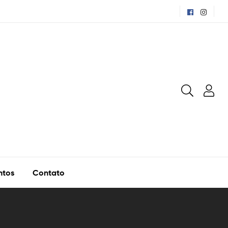
ntos
Contato