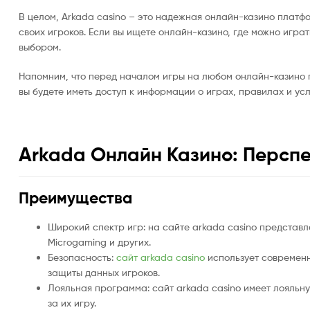
В целом, Arkada casino – это надежная онлайн-казино платф
своих игроков. Если вы ищете онлайн-казино, где можно играт
выбором.
Напомним, что перед началом игры на любом онлайн-казино пл
вы будете иметь доступ к информации о играх, правилах и усл
Arkada Онлайн Казино: Перспе
Преимущества
Широкий спектр игр: на сайте arkada casino представле
Microgaming и других.
Безопасность:
сайт arkada casino
использует современн
защиты данных игроков.
Лояльная программа: сайт arkada casino имеет лояльн
за их игру.