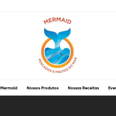
 Mermaid
Nossos Produtos
Nossas Receitas
Eve