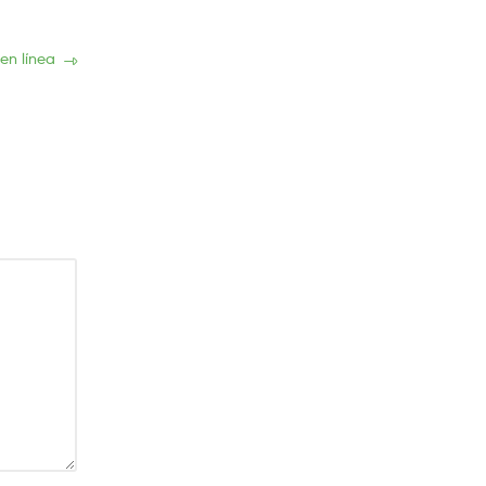
 en línea