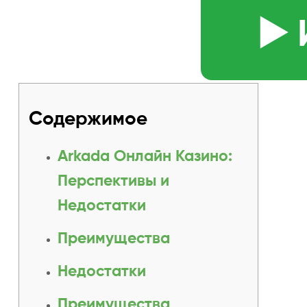
▶️
Содержимое
Arkada Онлайн Казино:
Перспективы и
Недостатки
Преимущества
Недостатки
Преимущества