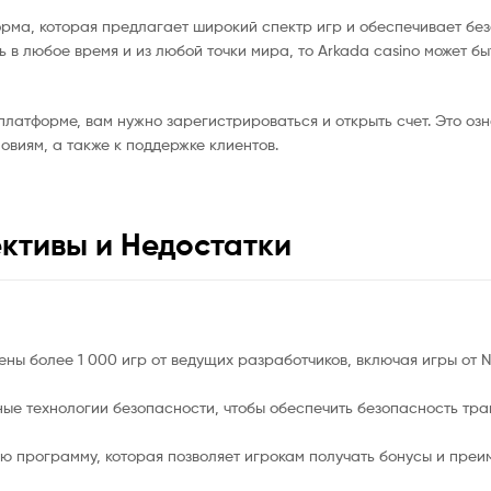
орма, которая предлагает широкий спектр игр и обеспечивает бе
ь в любое время и из любой точки мира, то Arkada casino может б
атформе, вам нужно зарегистрироваться и открыть счет. Это озн
овиям, а также к поддержке клиентов.
ктивы и Недостатки
ны более 1 000 игр от ведущих разработчиков, включая игры от N
ые технологии безопасности, чтобы обеспечить безопасность тра
ую программу, которая позволяет игрокам получать бонусы и пре