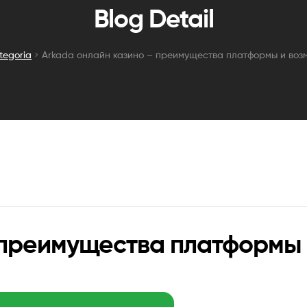
Arkada
Blog Detail
онлайн
tegoria
Arkada онлайн казино – преимущества платформы и воз
казино
–
преимущества
платформы
и
возможные
 преимущества платформы
недостатки