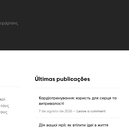
ρχάριους
Últimas publicações
Кардіотренування: користь для серця та
κοί
витривалості
τους
7 de agosto de 2026 —
Leave a comment
τους
Дім вашої мрії: як втілити ідеї в життя