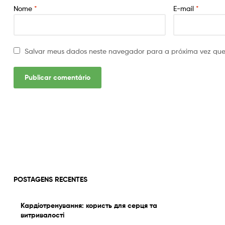
Nome
*
E-mail
*
Salvar meus dados neste navegador para a próxima vez que
POSTAGENS RECENTES
Кардіотренування: користь для серця та
витривалості