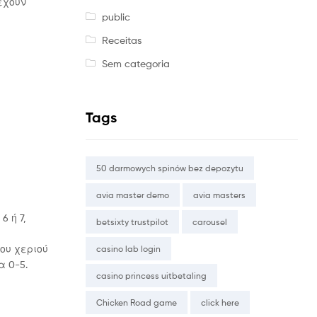
 έχουν
public
Receitas
Sem categoria
Tags
50 darmowych spinów bez depozytu
avia master demo
avia masters
6 ή 7,
betsixty trustpilot
carousel
του χεριού
casino lab login
α 0-5.
casino princess uitbetaling
Chicken Road game
click here