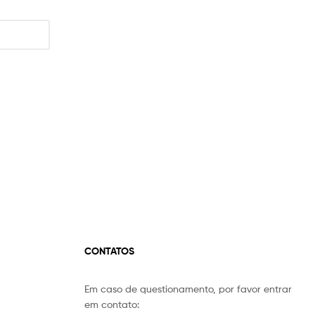
CONTATOS
Em caso de questionamento, por favor entrar
Equipe Mermaid
em contato:
Responderemos o mais breve possível