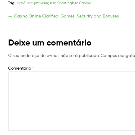
Tag:
κερδίστε μπόνους στο Sportingbet Casino
Navegação
Previous
Casino Online Clarified: Games, Security and Bonuses
post:
de
Post
Deixe um comentário
O seu endereço de e-mail não será publicado.
Campos obrigató
Comentário
*