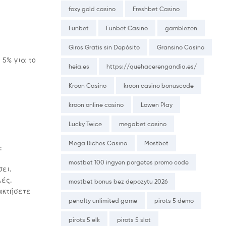
foxy gold casino
Freshbet Casino
Funbet
Funbet Casino
gamblezen
Giros Gratis sin Depósito
Gransino Casino
 5% για το
heia.es
https://quehacerengandia.es/
Kroon Casino
kroon casino bonuscode
kroon online casino
Lowen Play
Lucky Twice
megabet casino
Mega Riches Casino
Mostbet
:
mostbet 100 ingyen porgetes promo code
ει.
λές.
mostbet bonus bez depozytu 2026
ακτήσετε
penalty unlimited game
pirots 5 demo
pirots 5 elk
pirots 5 slot