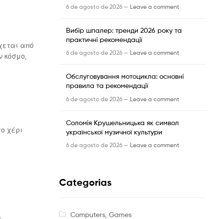
6 de agosto de 2026 —
Leave a comment
Вибір шпалер: тренди 2026 року та
практичні рекомендації
ρχεται από
6 de agosto de 2026 —
Leave a comment
ν κόσμο,
Обслуговування мотоцикла: основні
правила та рекомендації
6 de agosto de 2026 —
Leave a comment
Соломія Крушельницька як символ
το χέρι
української музичної культури
6 de agosto de 2026 —
Leave a comment
Categorias
Computers, Games