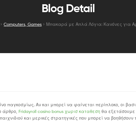
Μπακαρά
Blog Detail
με
Computers, Games
Μπακαρά με Απλά Λόγια: Κανόνες για Α
Απλά
Λόγια:
Κανόνες
για
Αρχάριους
νο παγκοσμίως. Αν και μπορεί να φαίνεται περίπλοκο, οι βασι
το άρθρο,
Fridayroll casino bonus χωρισ καταθεση
θα εξετάσουμε 
αιχνιδιού και μερικές στρατηγικές που μπορεί να βοηθήσουν 