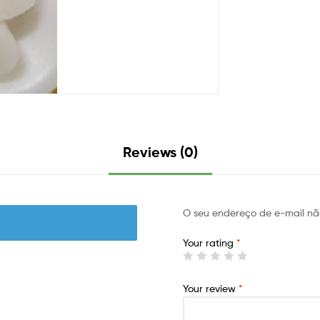
Reviews (0)
O seu endereço de e-mail nã
Your rating
*
Your review
*