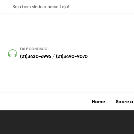
Seja bem vindo a nossa Loja!
FALE CONOSCO
(21)3420-6996 / (21)3490-9070
Home
Sobre a
Lula
Blog