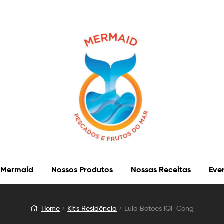
 Mermaid
Nossos Produtos
Nossas Receitas
Eve
Home
Kit's Residência
Lula Botoes IQF Cong