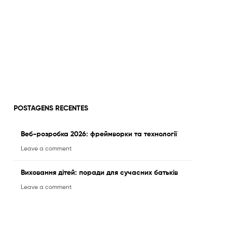
POSTAGENS RECENTES
Веб-розробка 2026: фреймворки та технології
Leave a comment
Виховання дітей: поради для сучасних батьків
Leave a comment