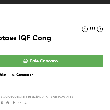
otoes IQF Cong
Fale Conosco
hlist
Comparar
T'S QUIOSQUES
,
KIT'S RESIDÊNCIA
,
KIT'S RESTAURANTES
book
witter
Linkedin
Google+
Pinterest
Email
Instagram