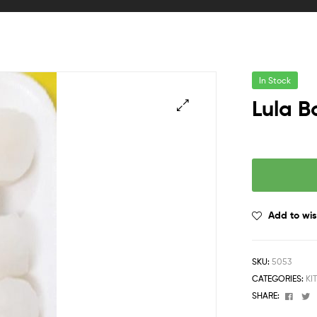
In Stock
Lula B
🔍
Add to wis
SKU:
5053
CATEGORIES:
KI
Face
T
SHARE: