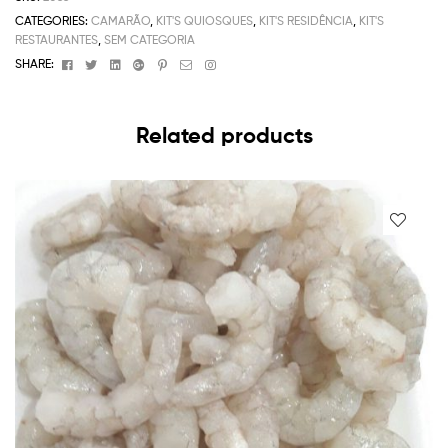
CATEGORIES:
CAMARÃO
,
KIT'S QUIOSQUES
,
KIT'S RESIDÊNCIA
,
KIT'S
RESTAURANTES
,
SEM CATEGORIA
Facebook
Twitter
Linkedin
Google+
Pinterest
Email
Instagram
SHARE:
Related products