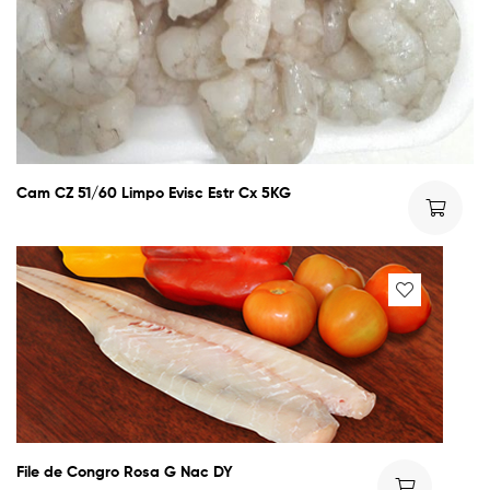
Cam CZ 51/60 Limpo Evisc Estr Cx 5KG
File de Congro Rosa G Nac DY