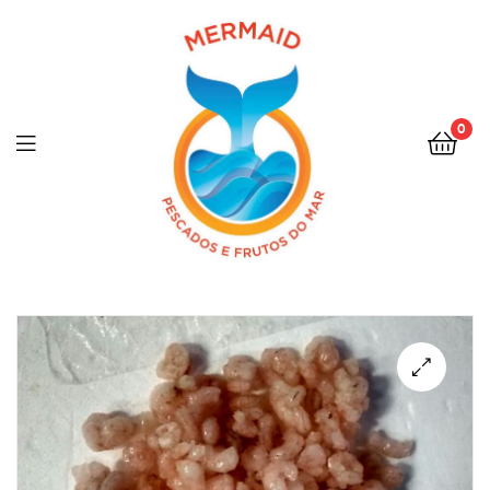
0
Menu
🔍