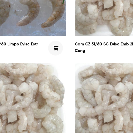
60 Limpo Evisc Estr
Cam CZ 51/60 SC Evisc Emb 2
Cong