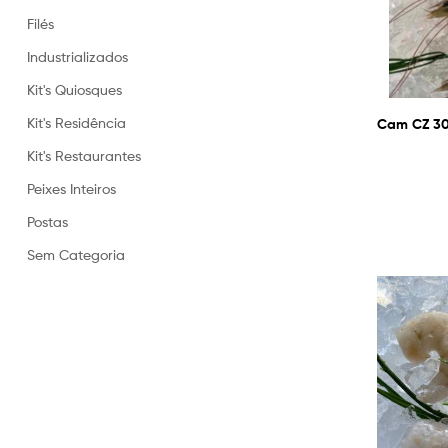
Filés
Industrializados
Kit's Quiosques
Kit's Residência
Cam CZ 30/
Kit's Restaurantes
Peixes Inteiros
Postas
Sem Categoria