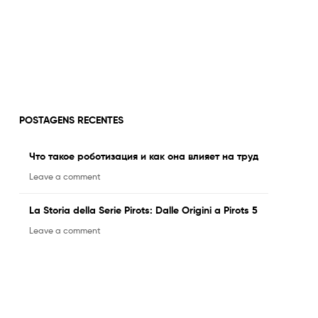
POSTAGENS RECENTES
Что такое роботизация и как она влияет на труд
Leave a comment
La Storia della Serie Pirots: Dalle Origini a Pirots 5
Leave a comment