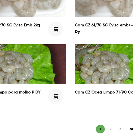
/70 SC Evisc Emb 2kg
Cam CZ 61/70 SC Evisc emb+-
Dy
mpo para molho P DY
Cam CZ Ocea Limpo 71/90 C
1
2
3
N