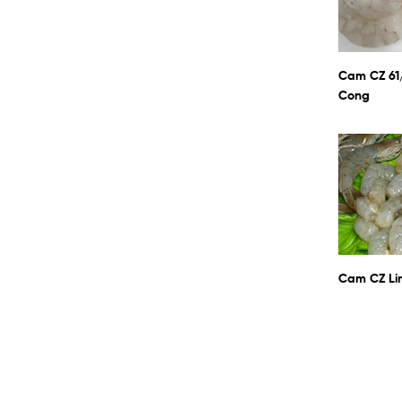
Cam CZ 61
Cong
Cam CZ Li