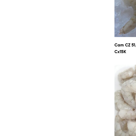
Cam CZ 51/
Cx15K