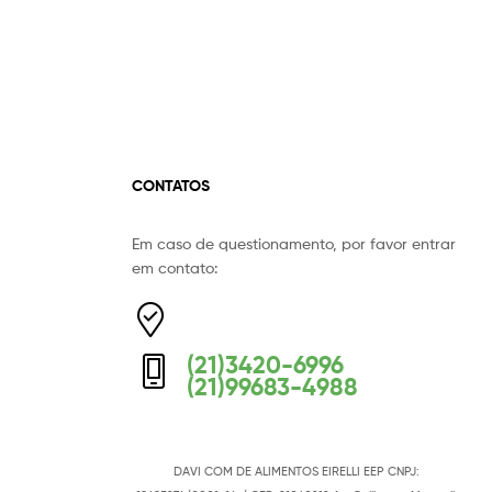
CONTATOS
Em caso de questionamento, por favor entrar
Equipe Mermaid
em contato:
Responderemos o mais breve possível
(21)3420-6996
(21)99683-4988
DAVI COM DE ALIMENTOS EIRELLI EEP
CNPJ: