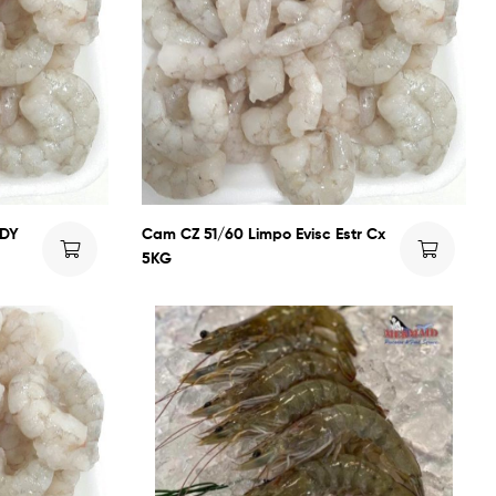
 DY
Cam CZ 51/60 Limpo Evisc Estr Cx
5KG