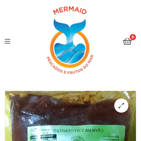
0
Menu
🔍