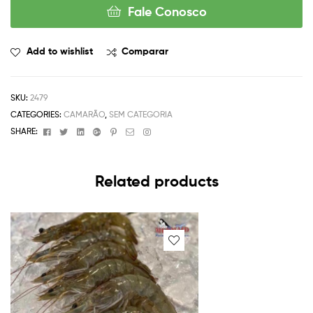
Fale Conosco
Add to wishlist
Comparar
SKU:
2479
CATEGORIES:
CAMARÃO
,
SEM CATEGORIA
Facebook
Twitter
Linkedin
Google+
Pinterest
Email
Instagram
SHARE:
Related products